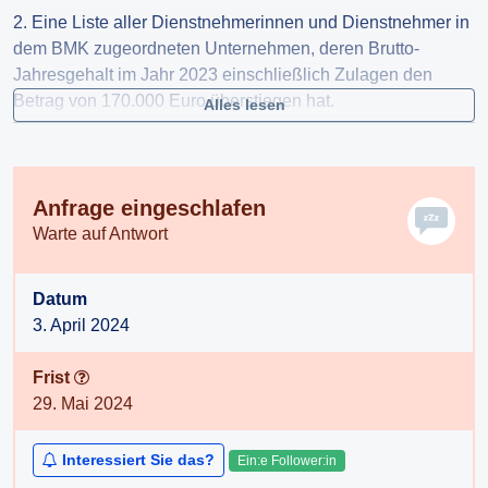
2. Eine Liste aller Dienstnehmerinnen und Dienstnehmer in
dem BMK zugeordneten Unternehmen, deren Brutto-
Jahresgehalt im Jahr 2023 einschließlich Zulagen den
Betrag von 170.000 Euro überstiegen hat.
Alles lesen
In beiden Fällen ersuche ich um Mitteilung der Namen der
betreffenden Personen sowie der exakten Höhe des
Betrags einschließlich von Sachbezügen.
Anfrage eingeschlafen
Warte auf Antwort
Sollte mein Begehren entweder hinsichtlich Punkt 1. oder 2.
abschlägig beantwortet werden, bleibt der jeweils andere
Punkt des Begehrens aufrecht.
Datum
3. April 2024
Frist
29. Mai 2024
Interessiert Sie das?
Ein:e Follower:in