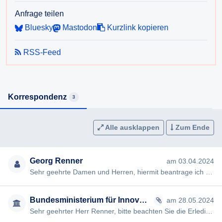
Anfrage teilen
Bluesky
Mastodon
Kurzlink kopieren
RSS-Feed
Korrespondenz
3
Alle ausklappen
Zum Ende
Georg Renner
am 03.04.2024
Sehr geehrte Damen und Herren, hiermit beantrage ich gem §§ 2, 3 AuskunftspflichtG die Erteilung folgender Ausku…
Bundesministerium für Innovation, Mobilität und Infrastruktur
am 28.05.2024
Sehr geehrter Herr Renner, bitte beachten Sie die Erledigung. Es darf zudem darauf hingewiesen werden, dass in e…