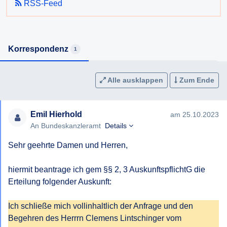
RSS-Feed
Korrespondenz
1
Alle ausklappen
Zum Ende
Emil Hierhold
am 25.10.2023
An Bundeskanzleramt
Details
Sehr geehrte Damen und Herren, 

hiermit beantrage ich gem §§ 2, 3 AuskunftspflichtG die 
Erteilung folgender Auskunft:

Ich schließe mich vollinhaltlich der Anfrage und den 
Begehren des Herrrn Clemens Lintschinger vom 