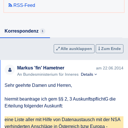
RSS-Feed
Korrespondenz
1
Alle ausklappen
Zum Ende
Markus 'fin' Hametner
am 22.06.2014
An Bundesministerium für Inneres
Details
Sehr geehrte Damen und Herren, 

hiermit beantrage ich gem §§ 2, 3 AuskunftspflichtG die 
Erteilung folgender Auskunft:

eine Liste aller mit Hilfe von Datenaustausch mit der NSA 
verhinderten Anschläge in Österreich bzw Europa - 