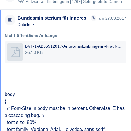
AW: Antwort an Einbringerin [#769] Sehr geehrte Damen und Herren, .der Entführungsfall "Walther Thräne" fand am …
Bundesministerium für Inneres
am 27.03.2017
Details
Nicht-öffentliche Anhänge:
BVT-1-AB56512017-AntwortanEinbringerin-FrauNAMENAME.pdf
267,3 KB
body

{

  /* Font-Size in body must be in percent. Otherwise IE has 
a cascading bug. */  

  font-size: 80%;

  font-family: Verdana, Arial, Helvetica, sans-serif;
