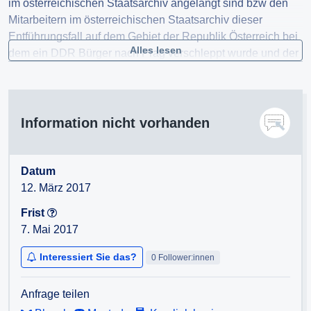
im österreichischen Staatsarchiv angelangt sind bzw den
Mitarbeitern im österreichischen Staatsarchiv dieser
Entführungsfall auf dem Gebiet der Republik Österreich bei
Alles lesen
dem ein DDR Bürger nach Prag verschleppt wurde und der
Staatssicherheit übergeben wurde, nicht bekannt ist, bitte
ich um Auskunft wo diese Akten zZ aufbewahrt werden.
Information nicht vorhanden
Datum
12. März 2017
Frist
7. Mai 2017
Interessiert Sie das?
0 Follower:innen
Anfrage teilen