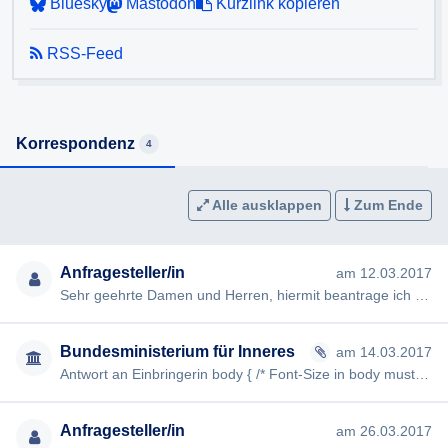
Bluesky
Mastodon
Kurzlink kopieren
RSS-Feed
Korrespondenz
4
Alle ausklappen
Zum Ende
Anfragesteller/in
am 12.03.2017
Sehr geehrte Damen und Herren, hiermit beantrage ich gem §§ 2, 3 AuskunftspflichtG die Erteilung folgender Ausku…
Bundesministerium für Inneres
am 14.03.2017
Antwort an Einbringerin body { /* Font-Size in body must be in percent. Otherwise IE has a cascading bug. */ …
Anfragesteller/in
am 26.03.2017