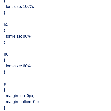
{

  font-size: 100%;

}

h5

{

  font-size: 80%;

}

h6

{

  font-size: 60%;

}

p

{

  margin-top: 0px;

  margin-bottom: 0px;

}
