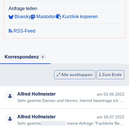
Anfrage teilen
Bluesky
Mastodon
Kurzlink kopieren
RSS-Feed
Korrespondenz
6
Alle ausklappen
Zum Ende
Alfred Hofmeister
am 01.06.2022
Sehr geehrte Damen und Herren, hiermit beantrage ich gem §§ 2, 3 AuskunftspflichtG die Erteilung folgender Ausku…
Alfred Hofmeister
am 28.07.2022
Sehr geehrte
<< Anrede >>
meine Anfrage "Fachliche Begründung zur 1. Novelle der 2. COVID-19-Basismaßnahmenverordn…