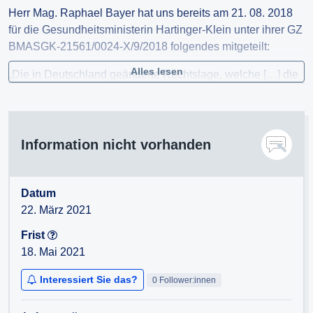
Herr Mag. Raphael Bayer hat uns bereits am 21. 08. 2018
für die Gesundheitsministerin Hartinger-Klein unter ihrer GZ
BMASGK-21561/0024-X/9/2018 folgendes mitgeteilt:
Alles lesen
„Die in Deutschland geänderte Rechtslage, welche […] die
ärztliche Verschreibung von Cannabis in Form getrockneter
Blüten ermöglicht, hat rechtliche
Implikationen auf die grenzüberschreitende Verbringung
derartiger Blüten im internationalen Reiseverkehr nach
Information nicht vorhanden
Österreich; [...] die österreichische Rechtsordnung sieht
derzeit eine solche Verbringung nämlich nicht vor, womit ein
Spannungsverhältnis zu Art. 75 Schengener
Datum
Durchführungsübereinkommen besteht, zumal dieser ein
22. März 2021
Mitführen der für den
Frist
persönlichen medizinischen Eigenbedarf benötigten
18. Mai 2021
suchtmittelhaltigen Arzneimittel unter bestimmten
Bedingungen gestattet. Eine diesbezüglich gebotene
Interessiert Sie das?
0 Follower:innen
Adaptierung der
österreichischen Bestimmungen zur grenzüberschreitenden