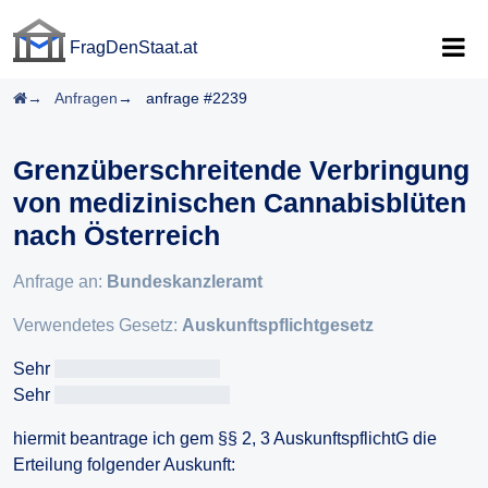
FragDenStaat.at
FragDenStaat.at
Startseite
Anfragen
anfrage #2239
Grenzüberschreitende Verbringung
von medizinischen Cannabisblüten
nach Österreich
Anfrage an:
Bundeskanzleramt
Verwendetes Gesetz:
Auskunftspflichtgesetz
Sehr
geehrtAntragsteller/in
Sehr
geehrteAntragsteller/in
hiermit beantrage ich gem §§ 2, 3 AuskunftspflichtG die
Erteilung folgender Auskunft: