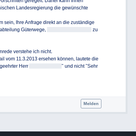
orschriften geregelt. Daher kann Ihnen 
chischen Landesregierung die gewünschte 
m sein, Ihre Anfrage direkt an die zuständige 
abteilung Güterwege, 
<<E-Mail-Adresse>>
 zu 
rede verstehe ich nicht.

l vom 11.3.2013 ersehen können, lautete die 
geehrter Herr 
Antragsteller/in
" und nicht "Sehr 
Melden