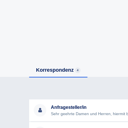
Korrespondenz
4
Anfragesteller/in