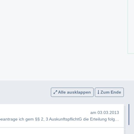
Alle ausklappen
Zum Ende
am 03.03.2013
Sehr geehrte Damen und Herren, hiermit beantrage ich gem §§ 2, 3 AuskunftspflichtG die Erteilung folgender Ausku…