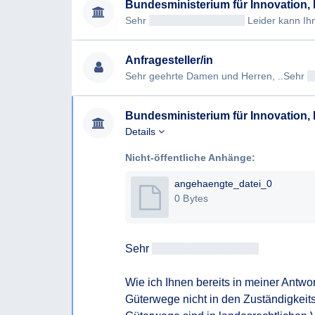
Bundesministerium für Innovation, M
Sehr
geehrtAntragsteller/in
Leider kann Ihnen
Anfragesteller/in
Sehr geehrte Damen und Herren, ..Sehr
g
Bundesministerium für Innovation, M
Details
Nicht-öffentliche Anhänge:
angehaengte_datei_0
0 Bytes
Sehr 
geehrtAntragsteller/in
Wie ich Ihnen bereits in meiner Antwort
Güterwege nicht in den Zuständigkeits