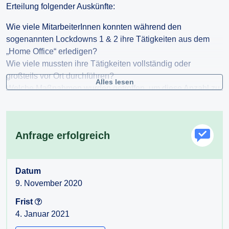
Erteilung folgender Auskünfte:
Wie viele MitarbeiterInnen konnten während den
sogenannten Lockdowns 1 & 2 ihre Tätigkeiten aus dem
„Home Office“ erledigen?
Wie viele mussten ihre Tätigkeiten vollständig oder
großteils vor Ort durchführen?
Alles lesen
Welche Maßnahmen wurden getroffen, um diese Anzahl zu
erhöhen?
In welchen Organisationseinheiten war kein „Home Office“
möglich, und aus welchen Gründen?
Anfrage erfolgreich
Für den Fall einer vollständigen oder teilweisen
Nichterteilung der Auskunft (zB Verweigerung) beantrage
ich die Ausstellung eines Bescheides gem § 4
Datum
AuskunftspflichtG.
9. November 2020
Frist
4. Januar 2021