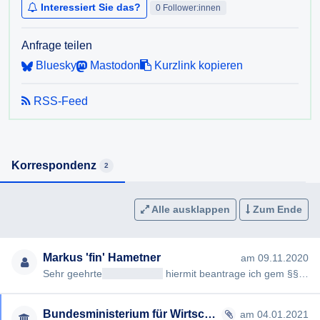
Interessiert Sie das?
0 Follower:innen
Anfrage teilen
Bluesky
Mastodon
Kurzlink kopieren
RSS-Feed
Korrespondenz
2
Alle ausklappen
Zum Ende
Markus 'fin' Hametner
am 09.11.2020
Sehr geehrte
<< Anrede >>
hiermit beantrage ich gem §§ 2, 3 AuskunftspflichtG die Erteilung folgender Auskünfte: …
Bundesministerium für Wirtschaft, Energie und Tourismus
am 04.01.2021