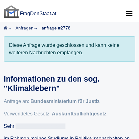
FragDenStaat.at
FragDenStaat.at
Startseite
Anfragen
anfrage #2778
Diese Anfrage wurde geschlossen und kann keine
weiteren Nachrichten empfangen.
Informationen zu den sog.
"Klimaklebern"
Anfrage an:
Bundesministerium für Justiz
Verwendetes Gesetz:
Auskunftspflichtgesetz
Sehr
geehrteAntragsteller/in
im Rahmen meines Studiums in Politikwissenschaften an