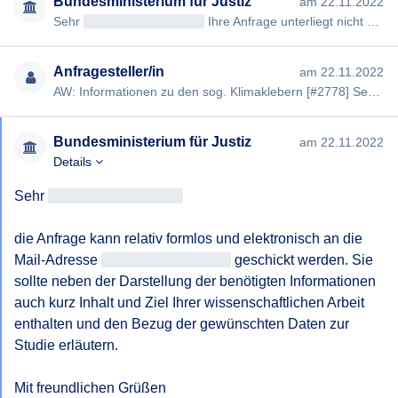
Bundesministerium für Justiz
am 22.11.2022
Sehr
geehrtAntragsteller/in
Ihre Anfrage unterliegt nicht dem Auskunftspflichtgesetz, weil sich die von Ihnen gew…
Anfragesteller/in
am 22.11.2022
AW: Informationen zu den sog. Klimaklebern [#2778] Sehr geehrte<Information-entfernt> vielen Dank für die Antwor…
Bundesministerium für Justiz
am 22.11.2022
Details
Sehr 
geehrtAntragsteller/in
die Anfrage kann relativ formlos und elektronisch an die 
Mail-Adresse 
<<E-Mail-Adresse>>
 geschickt werden. Sie 
sollte neben der Darstellung der benötigten Informationen 
auch kurz Inhalt und Ziel Ihrer wissenschaftlichen Arbeit 
enthalten und den Bezug der gewünschten Daten zur 
Studie erläutern. 

Mit freundlichen Grüßen