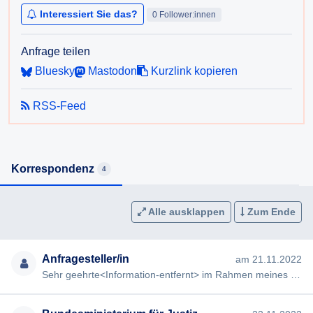
Wissenschaftlicher Titel, Geschlecht, Alter, Beruf,
Interessiert Sie das?
0 Follower:innen
Vorstrafen.
Anfrage teilen
Für den Fall einer vollständigen oder teilweisen
Bluesky
Mastodon
Kurzlink kopieren
Nichterteilung der Auskunft (zB Verweigerung) beantrage
ich die Ausstellung eines Bescheides gem § 4
AuskunftspflichtG.
RSS-Feed
Korrespondenz
4
Alle ausklappen
Zum Ende
Anfragesteller/in
am 21.11.2022
Sehr geehrte<Information-entfernt> im Rahmen meines Studiums in Politikwissenschaften an der Universität Innsbruc…