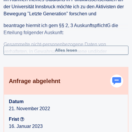
der Universität Innsbruck möchte ich zu den Aktivisten der
Bewegung "Letzte Generation" forschen und
beantrage hiermit ich gem §§ 2, 3 AuskunftspflichtG die
Erteilung folgender Auskunft:
Gesammelte nicht-personenbezogene Daten von
Alles lesen
verhafteten, in Gewahrsam genommene und/oder
identifizierte Aktivisten bei angekündigten und/oder
unangekündigten Demonstrationen zum Schutz des Klimas.
Besonderes Interesse liegt dabei auf Aktivisten die durch:
Anfrage abgelehnt
a)Störung des Strassen-, Luft-, Schienen- oder
Wasserverkehrs oder
b)Sachbeschädigung von Kulturgütern in den letzten 36
Datum
Monaten aufgefallen sind.
21. November 2022
Ich würde eine Liste mit folgenden Infos zu den Aktivisten
Frist
benötigen:
16. Januar 2023