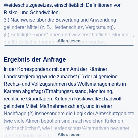
Weideschutzgesetzes, einschließlich Definitionen von
Risiko- und Schadwölfen.
3.) Nachweise über die Bewertung und Anwendung
gelinderer Mittel (z. B. Herdenschutz, Vergrämung).
4.) Beteiligte Expert*innen und wissenschaftliche Studien,
Alles lesen
die für Entscheidungen herangezogen wurden.
5.) Alle Maßnahmen gegenüber Wölfen seit 2015 inkl.
Rechtsgrundlage.
Ergebnis der Anfrage
6.) Darstellung, wie die oben genannten Regelungen mit
In der Korrespondenz mit dem Amt der Kärntner
FFH-Richtlinie und EuGH-Rechtsprechung (Urteil vom
Landesregierung wurde zunächst (1) der allgemeine
11.07.2024) in Einklang stehen.
Rechts- und Vollzugsrahmen des Wolfsmanagements in
Kärnten abgefragt (Erhaltungszustand, Monitoring,
rechtliche Grundlagen, Kriterien Risikowolf/Schadwolf,
gelindere Mittel, Maßnahmenzahlen), und in einer
Nachfrage (2) insbesondere die Logik der Almschutzgebiete
(wie viele Almen betroffen sind, nach welchen Kriterien
„nicht schützbar“, wie Herdenschutz/Alternativen bewertet
Alles lesen
werden) konkretisiert.