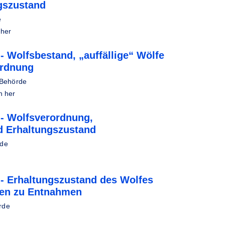
gszustand
e
 her
 Wolfsbestand, „auffällige“ Wölfe
ordnung
 Behörde
n her
- Wolfsverordnung,
d Erhaltungszustand
rde
- Erhaltungszustand des Wolfes
gen zu Entnahmen
rde