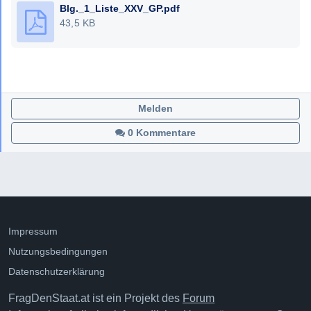
Blg._1_Liste_XXV_GP.pdf
43,5 KB
Melden
0 Kommentare
Impressum
Nutzungsbedingungen
Datenschutzerklärung
FragDenStaat.at ist ein Projekt des
Forum