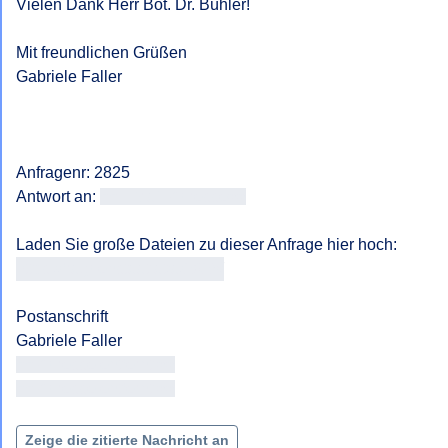
Vielen Dank Herr Bot. Dr. Bühler! 

Mit freundlichen Grüßen

Gabriele Faller

Anfragenr: 2825

Antwort an: 
<<E-Mail-Adresse>>
https://fragdenstaat.at/a/2825/
Postanschrift

<< Adresse entfernt >>

<< Adresse entfernt >>

Zeige die zitierte Nachricht an