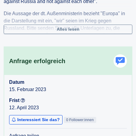
against Russia and not against each other".
Die Aussage der dt. Außenministerin bezieht "Europa" in
die Darstellung mit ein, "wir" seien im Krieg gegen
Russland. Bitte senden Sie mir alle Unterlagen zu, die
Alles lesen
belegen, dass sich Österreich im Krieg gegen Russland
befindet, welche Beschlüsse dem Krieg zugrunde liegen
und mit welchen Verlusten Österreich zu rechnen hat. Sollte
es sich um ein Missverständnis handeln, ersuche ich
Anfrage erfolgreich
höflichst um eine klare Distanzierung von der Aussage von
Frau Baerbock.
Datum
15. Februar 2023
Frist
12. April 2023
Interessiert Sie das?
0 Follower:innen
Anfrage teilen