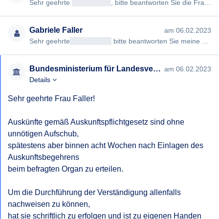
Sehr geehrte
[geschwärzt]
, bitte beantworten Sie die Frage öffentlich. Mit freundlichen Grüßen Gabriele Faller …
Gabriele Faller
am 06.02.2023
Sehr geehrte
<< Anrede >>
bitte beantworten Sie meine Frage auch öffentlich, nicht nur per Post. Eine Beantwortung…
Bundesministerium für Landesverteidigung
am 06.02.2023
Details
Sehr geehrte Frau Faller!

Auskünfte gemäß Auskunftspflichtgesetz sind ohne 
unnötigen Aufschub, 

spätestens aber binnen acht Wochen nach Einlagen des 
Auskunftsbegehrens 

beim befragten Organ zu erteilen.

Um die Durchführung der Verständigung allenfalls 
nachweisen zu können, 

hat sie schriftlich zu erfolgen und ist zu eigenen Handen 