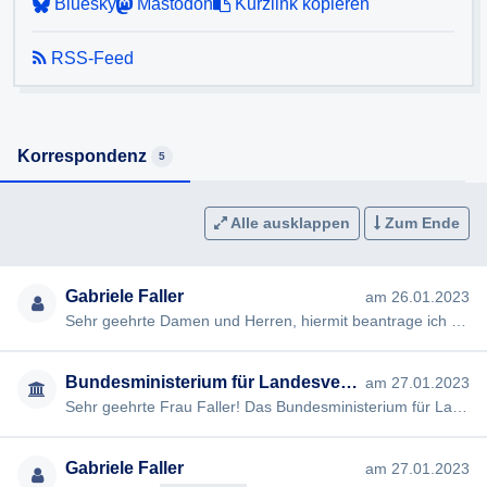
Bluesky
Mastodon
Kurzlink kopieren
RSS-Feed
Korrespondenz
5
Alle ausklappen
Zum Ende
Gabriele Faller
am 26.01.2023
Sehr geehrte Damen und Herren, hiermit beantrage ich gem §§ 2, 3 AuskunftspflichtG die Erteilung folgender Ausku…
Bundesministerium für Landesverteidigung
am 27.01.2023
Sehr geehrte Frau Faller! Das Bundesministerium für Landesverteidigung (BMLV) bestätigt den Eingang Ihrer Anfrag…
Gabriele Faller
am 27.01.2023