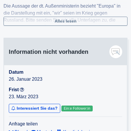
Die Aussage der dt. Außenministerin bezieht "Europa" in
die Darstellung mit ein, "wir" seien im Krieg gegen
Russland. Bitte senden Sie mir alle Unterlagen zu, die
Alles lesen
belegen, dass sich Österreich im Krieg gegen Russland
befindet, welche Beschlüsse dem Krieg zugrunde liegen
und mit welchen Verlusten Österreich zu rechnen hat. Sollte
es sich um ein Missverständnis handeln, ersuche ich
Information nicht vorhanden
höflichst um eine klare Distanzierung von der Aussage von
Frau Baerbock.
Datum
26. Januar 2023
Frist
23. März 2023
Interessiert Sie das?
Ein:e Follower:in
Anfrage teilen