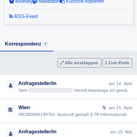
Bluesky
Mastodon
Kurzlink kopieren
RSS-Feed
Korrespondenz
7
Alle ausklappen
Zum Ende
Anfragesteller/in
am 14. April
Sehr
geehrteAntragsteller/in
hiermit beantrage ich gemäß § 7ff Informationsfreiheitsgesetz (IFG) die Erteilung fo…
Wien
am 15. April
INC000006130761: Auskunft gemäß § 7ff Informationsfreiheitsgesetz Sehr
Anfragesteller/in
am 15. Mai