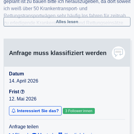
geplant ist zu bauen bitte ich herauszugeben, da dort soweit
ich weiß über 50 Krankentransport- und
Rettungstransportwägen sehr häufig los fahren für zeitnah
Alles lesen
zu erledigende Krankentransporte und Rettungseinsätze
wie Geburten oder Verletzungen.
Anfrage muss klassifiziert werden
Datum
14. April 2026
Frist
12. Mai 2026
Interessiert Sie das?
3 Follower:innen
Anfrage teilen