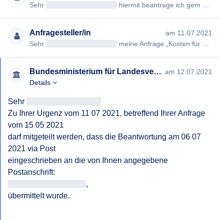
Sehr
geehrteAntragsteller/in
hiermit beantrage ich gem §§ 2, 3 AuskunftspflichtG die Erteilung folgender Auskunft…
Anfragesteller/in
am 11.07.2021
Sehr
geehrteAntragsteller/in
meine Anfrage „Kosten für Flüge“ vom 15.05.2021 (#2281) wurde von Ihnen nicht in der…
Bundesministerium für Landesverteidigung
am 12.07.2021
Details
Sehr 
geehrtAntragsteller/in
Zu Ihrer Urgenz vom 11 07 2021, betreffend Ihrer Anfrage 
vom 15 05 2021 

darf mitgeteilt werden, dass die Beantwortung am 06 07 
2021 via Post 

eingeschrieben an die von Ihnen angegebene 
<< Adresse entfernt >>
,

übermittelt wurde.
