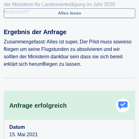
der Ministerin für Landesverteidigung im Jahr 2020
freigesetzt?
Alles lesen
Auf wie vielen Hubschrauberflügen war der Minister / die
Ergebnis der Anfrage
Ministerin für Landesverteidigung im Jahr 2020 Passagier?
Zusammengefasst: Alles ist super, Der Pilot muss sowieso
Wie viele Hubschrauberflugstunden wurden für den
fliegen um seine Flugstunden zu absolvieren und wir
Transport des Ministers / der Ministerin im
sollten der Ministerin dankbar sein dass sie sich bereit
Jahr 2020 aufgewendet?
erklärt sich herumfliegen zu lassen.
Anfrage erfolgreich
Datum
15. Mai 2021