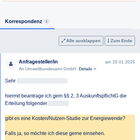
Korrespondenz
1
Alle ausklappen
Zum Ende
Anfragesteller/in
am 20.01.2025
An Umweltbundesamt GmbH
Details
Sehr 
geehrteAntragsteller/in
hiermit beantrage ich gem §§ 2, 3 AuskunftspflichtG die 
Erteilung folgender 
Auskunft:

gibt es eine Kosten/Nutzen-Studie zur Energiewende?

Falls ja, so möchte ich diese gerne einsehen.
