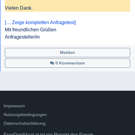
Vielen Dank.
[… Zeige kompletten Anfragetext]
Mit freundlichen Grüßen

Anfragesteller/in
Melden
0 Kommentare
Impressum
Nutzungsbedingungen
Datenschutzerklärung
FragDenStaat.at ist ein Projekt des
Forum