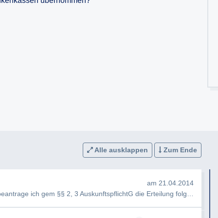
rankenkassen übernommen?
Alle ausklappen
Zum Ende
am 21.04.2014
Sehr geehrte Damen und Herren, hiermit beantrage ich gem §§ 2, 3 AuskunftspflichtG die Erteilung folgender Ausku…