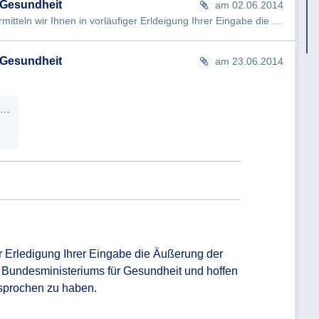
 Gesundheit
am 02.06.2014
tteln wir Ihnen in vorläufiger Erldeigung Ihrer Eingabe die Zwischen…
 Gesundheit
am 23.06.2014
Antwortschreiben_BMG-907106_0002-II_A_7_2014_23.06.2014_Sebastian_Schrenk.pdf
er Erledigung Ihrer Eingabe die Äußerung der 
 Bundesministeriums für Gesundheit und hoffen 
sprochen zu haben.
