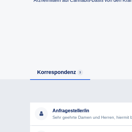
Arzneimitteln auf Cannabis-Basis von den K
Korrespondenz
3
Anfragesteller/in