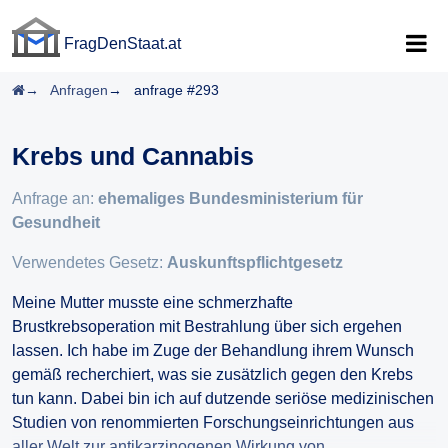
FragDenStaat.at
FragDenStaat.at
Startseite
Anfragen
anfrage #293
Krebs und Cannabis
Anfrage an:
ehemaliges Bundesministerium für
Gesundheit
Verwendetes Gesetz:
Auskunftspflichtgesetz
Meine Mutter musste eine schmerzhafte
Brustkrebsoperation mit Bestrahlung über sich ergehen
lassen. Ich habe im Zuge der Behandlung ihrem Wunsch
gemäß recherchiert, was sie zusätzlich gegen den Krebs
tun kann. Dabei bin ich auf dutzende seriöse medizinischen
Studien von renommierten Forschungseinrichtungen aus
aller Welt zur antikarzinogenen Wirkung von