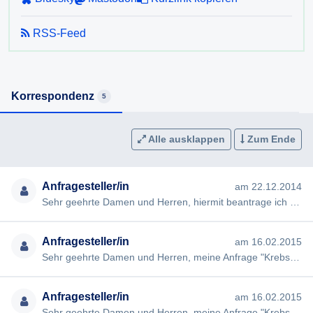
Abschließend möchte ich ihnen noch eine ärztliche
RSS-Feed
Fachinformation vom deutschen Arzneimittel-hersteller
Bionorica in Form von 2 Broschüren übermitteln, in denen
unter Anderem detailliert (und mit Querverweisen zu den
medizinischen Studien) beschrieben wird, auf welche
Korrespondenz
5
Weise Cannabinoide in der Lage sind Krebszellen zu
bekämpfen. Hier finden sie beide Broschüren als pdf
Dateien:
Alle ausklappen
Zum Ende
1.
http://tiny.cc/2xp8qx
2.
http://tiny.cc/rwp8qx
Anfragesteller/in
am 22.12.2014
Sehr geehrte Damen und Herren, hiermit beantrage ich gem §§ 2, 3 AuskunftspflichtG die Erteilung folgender Ausku…
Anfragesteller/in
am 16.02.2015
Sehr geehrte Damen und Herren, meine Anfrage "Krebs und Cannabis" vom 22.12.2014 (#293) wurde von Ihnen nicht in …
Anfragesteller/in
am 16.02.2015
Sehr geehrte Damen und Herren, meine Anfrage "Krebs und Cannabis" vom 22.12.2014 (#293) wurde von Ihnen nicht in …