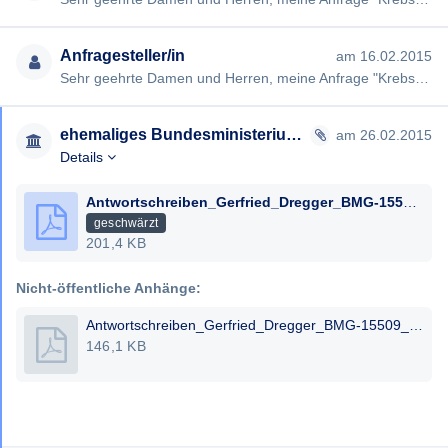
Anfragesteller/in
am 16.02.2015
Sehr geehrte Damen und Herren, meine Anfrage "Krebs und Cannabis" vom 22.12.2014 (#293) wurde von Ihnen nicht in …
ehemaliges Bundesministerium für Gesundheit
am 26.02.2015
Details
Antwortschreiben_Gerfried_Dregger_BMG-15509_0985-BS_2014_26.02.2015_Gerfried_Dregger_geschwaerzt.pdf
geschwärzt
201,4 KB
Nicht-öffentliche Anhänge:
Antwortschreiben_Gerfried_Dregger_BMG-15509_0985-BS_2014_26.02.2015_Gerfried_Dregger.pdf
146,1 KB