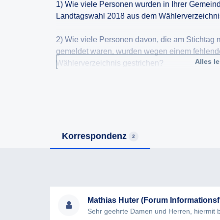
1) Wie viele Personen wurden in Ihrer Gemeind
Landtagswahl 2018 aus dem Wählerverzeichni
2) Wie viele Personen davon, die am Stichtag
gemeldet waren, wurden wegen einem fehlend
Alles l
Wählerverzeichnis gestrichen?
3) Wie viele Personen mit Nebenwohnsitz in 
2018 wahlberechtigt?
4) Welche Ermittlungsverfahren und Kontaktver
und nach welchen Kriterien erfolgte die Beurtei
Korrespondenz
2
bestand und die betroffene Person wahlberecht
5) Wie viele Betroffene wurden über die Streic
6) Wie viele Berichtigungsanträge gem. §28 d
Mathias Huter (Forum Informationsfr
Gemeinde ein? Wie vielen dieser Anträge wur