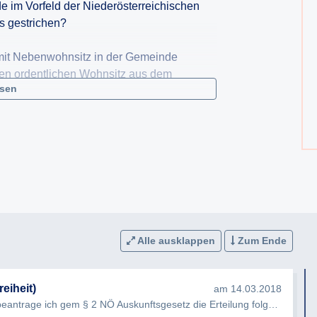
e im Vorfeld der Niederösterreichischen
s gestrichen?
 mit Nebenwohnsitz in der Gemeinde
en ordentlichen Wohnsitz aus dem
esen
der Gemeinde waren bei der Landtagswahl
suche mit Betroffenen wurden durchgeführt
lung, ob ein „ordentlicher Wohnsitz“
igt war?
Alle ausklappen
Zum Ende
hung aus dem Wählerregister informiert?
er NÖ Landtagswahlordnung trafen bei der
eiheit)
am 14.03.2018
de stattgegeben?
Sehr geehrte Damen und Herren, hiermit beantrage ich gem § 2 NÖ Auskunftsgesetz die Erteilung folgender Auskunft…