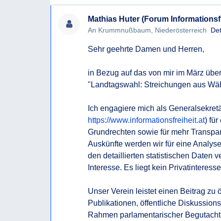
Ich erlaube, darauf hinzuweisen, dass nach § 
Mathias Huter (Forum Informationsfr
rasch, spätestens aber innerhalb von acht Wo
An Krummnußbaum, Niederösterreich
Det
Auskunftsersuchens erteilt werden muss. Kann d
erteilt werden, so muss der Auskunftssuchende
Sehr geehrte Damen und Herren,

Auskunftsersuchen innerhalb dieser Frist nicht e
zu begründen.
in Bezug auf das von mir im März über
"Landtagswahl: Streichungen aus Wäh
Ich bitte, soweit möglich, um eine Beantwortun
Für den Fall, dass Sie die begehrte Auskunft ni
Ich engagiere mich als Generalsekretä
wollen oder können beantrage ich bereits jetzt
https://www.informationsfreiheit.at
) fü
Bescheides gem § 6 NÖ AuskunftsG.
Grundrechten sowie für mehr Transpare
Auskünfte werden wir für eine Analy
Mit freundlichen Grüßen,
den detaillierten statistischen Daten ve
Interesse. Es liegt kein Privatinteresse 
Unser Verein leistet einen Beitrag zu 
Publikationen, öffentliche Diskussio
Rahmen parlamentarischer Begutachtun