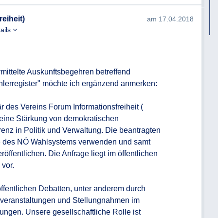
4 NÖ AuskunftsG die Auskunft möglichst
eiheit)
am 17.04.2018
chen nach Einlangen des
ails
ie Auskunft innerhalb dieser Frist nicht
 darüber informiert werden. Wird dem
ntsprochen, so ist dies in der Information
mittelte Auskunftsbegehren betreffend 
lerregister" möchte ich ergänzend anmerken:

g per Email.
cht oder nicht in vollem Umfang erteilen
r des Vereins Forum Informationsfreiheit (
 die Ausstellung eines negativen
r eine Stärkung von demokratischen 
nz in Politik und Verwaltung. Die beantragten 
se des NÖ Wahlsystems verwenden und samt 
röffentlichen. Die Anfrage liegt im öffentlichen 
vor. 

öffentlichen Debatten, unter anderem durch 
nsveranstaltungen und Stellungnahmen im 
gen. Unsere gesellschaftliche Rolle ist 