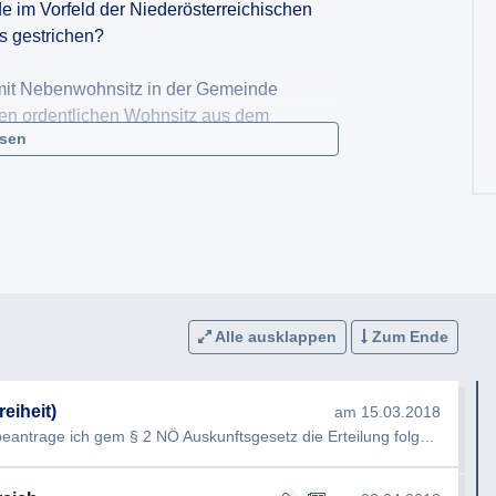
e im Vorfeld der Niederösterreichischen
s gestrichen?
 mit Nebenwohnsitz in der Gemeinde
en ordentlichen Wohnsitz aus dem
esen
der Gemeinde waren bei der Landtagswahl
suche mit Betroffenen wurden durchgeführt
lung, ob ein „ordentlicher Wohnsitz“
igt war?
Alle ausklappen
Zum Ende
hung aus dem Wählerregister informiert?
eiheit)
am 15.03.2018
er NÖ Landtagswahlordnung trafen bei der
Sehr geehrte Damen und Herren, hiermit beantrage ich gem § 2 NÖ Auskunftsgesetz die Erteilung folgender Auskunft…
de stattgegeben?