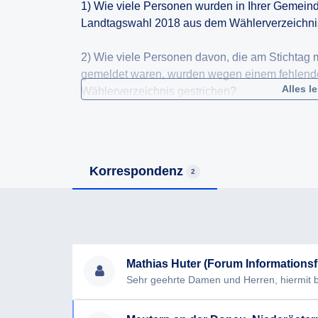
1) Wie viele Personen wurden in Ihrer Gemeind
Landtagswahl 2018 aus dem Wählerverzeichni
2) Wie viele Personen davon, die am Stichtag
gemeldet waren, wurden wegen einem fehlend
Alles l
Wählerverzeichnis gestrichen?
3) Wie viele Personen mit Nebenwohnsitz in 
2018 wahlberechtigt?
Korrespondenz
2
4) Welche Ermittlungsverfahren und Kontaktver
und nach welchen Kriterien erfolgte die Beurtei
bestand und die betroffene Person wahlberecht
5) Wie viele Betroffene wurden über die Streic
Mathias Huter (Forum Informationsfr
6) Wie viele Berichtigungsanträge gem. §28 d
Gemeinde ein? Wie vielen dieser Anträge wur