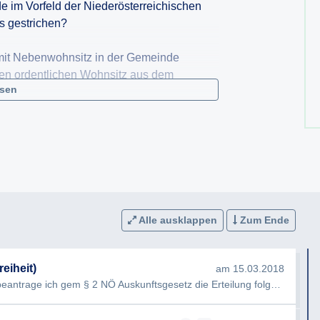
e im Vorfeld der Niederösterreichischen
s gestrichen?
 mit Nebenwohnsitz in der Gemeinde
en ordentlichen Wohnsitz aus dem
esen
der Gemeinde waren bei der Landtagswahl
suche mit Betroffenen wurden durchgeführt
lung, ob ein „ordentlicher Wohnsitz“
igt war?
Alle ausklappen
Zum Ende
hung aus dem Wählerregister informiert?
eiheit)
am 15.03.2018
er NÖ Landtagswahlordnung trafen bei der
Sehr geehrte Damen und Herren, hiermit beantrage ich gem § 2 NÖ Auskunftsgesetz die Erteilung folgender Auskunft…
de stattgegeben?