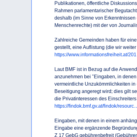
Publikationen, öffentliche Diskussio
Rahmen parlamentarischer Begutachtun
deshalb (im Sinne von Erkenntnissen 
Menschenrechte) mit der von Journalis
Zahlreiche Gemeinden haben für eine
https://www.informationsfreiheit.at/20
Laut BMF ist in Bezug auf die Anwendu
anzunehmen bei "Eingaben, in denen zu
vermeintliche Unzukömmlichkeiten in 
Beseitigung angeregt wird; dies gilt s
die Privatinteressen des Einschreiters
https://findok.bmf.gv.at/findok/resourc
Eingaben, mit denen in einem anhäng
Eingabe eine ergänzende Begründung 
Z 17 GebG gebührenbefreit (Gebührenri