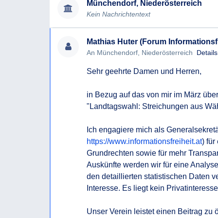
Münchendorf, Niederösterreich
Ich erlaube, darauf hinzuweisen, dass nach § 
Kein Nachrichtentext
rasch, spätestens aber innerhalb von acht Wo
Auskunftsersuchens erteilt werden muss. Kann d
Mathias Huter (Forum Informationsfr
erteilt werden, so muss der Auskunftssuchende
An Münchendorf, Niederösterreich
Detail
Auskunftsersuchen innerhalb dieser Frist nicht e
zu begründen.
Sehr geehrte Damen und Herren,

Ich bitte, soweit möglich, um eine Beantwortun
in Bezug auf das von mir im März über
Für den Fall, dass Sie die begehrte Auskunft ni
"Landtagswahl: Streichungen aus Wäh
wollen oder können beantrage ich bereits jetzt
Bescheides gem § 6 NÖ AuskunftsG.
Ich engagiere mich als Generalsekretä
https://www.informationsfreiheit.at
) fü
Mit freundlichen Grüßen,
Grundrechten sowie für mehr Transpare
Auskünfte werden wir für eine Analy
den detaillierten statistischen Daten ve
Interesse. Es liegt kein Privatinteresse 
Unser Verein leistet einen Beitrag zu 