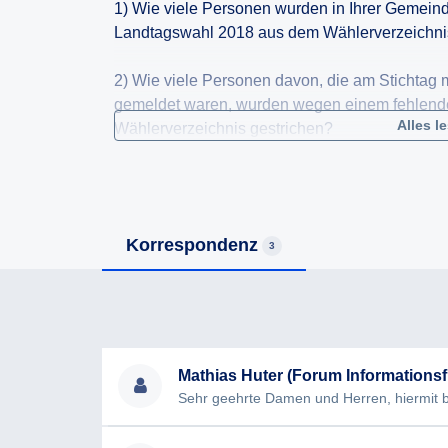
1) Wie viele Personen wurden in Ihrer Gemeind
Landtagswahl 2018 aus dem Wählerverzeichni
2) Wie viele Personen davon, die am Stichtag
gemeldet waren, wurden wegen einem fehlend
Alles l
Wählerverzeichnis gestrichen?
3) Wie viele Personen mit Nebenwohnsitz in 
2018 wahlberechtigt?
Korrespondenz
3
4) Welche Ermittlungsverfahren und Kontaktver
und nach welchen Kriterien erfolgte die Beurtei
bestand und die betroffene Person wahlberecht
5) Wie viele Betroffene wurden über die Streic
Mathias Huter (Forum Informationsfr
6) Wie viele Berichtigungsanträge gem. §28 d
Gemeinde ein? Wie vielen dieser Anträge wur