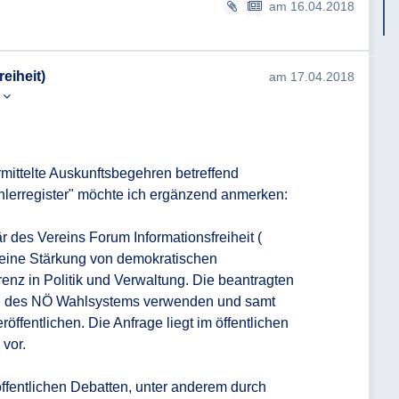
am 16.04.2018
4 NÖ AuskunftsG die Auskunft möglichst
chen nach Einlangen des
ie Auskunft innerhalb dieser Frist nicht
eiheit)
am 17.04.2018
 darüber informiert werden. Wird dem
s
ntsprochen, so ist dies in der Information
g per Email.
mittelte Auskunftsbegehren betreffend 
cht oder nicht in vollem Umfang erteilen
lerregister" möchte ich ergänzend anmerken:

 die Ausstellung eines negativen
r des Vereins Forum Informationsfreiheit (
r eine Stärkung von demokratischen 
nz in Politik und Verwaltung. Die beantragten 
se des NÖ Wahlsystems verwenden und samt 
röffentlichen. Die Anfrage liegt im öffentlichen 
vor. 

öffentlichen Debatten, unter anderem durch 