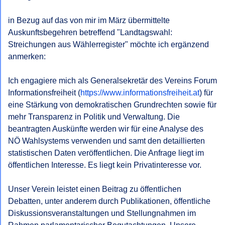
Bescheides gem § 6 NÖ AuskunftsG.
in Bezug auf das von mir im März übermittelte 
Mit freundlichen Grüßen,
Auskunftsbegehren betreffend "Landtagswahl: 
Streichungen aus Wählerregister" möchte ich ergänzend 
anmerken:

Ich engagiere mich als Generalsekretär des Vereins Forum 
Informationsfreiheit (
https://www.informationsfreiheit.at
) für 
eine Stärkung von demokratischen Grundrechten sowie für 
mehr Transparenz in Politik und Verwaltung. Die 
beantragten Auskünfte werden wir für eine Analyse des 
NÖ Wahlsystems verwenden und samt den detaillierten 
statistischen Daten veröffentlichen. Die Anfrage liegt im 
öffentlichen Interesse. Es liegt kein Privatinteresse vor. 

Unser Verein leistet einen Beitrag zu öffentlichen 
Debatten, unter anderem durch Publikationen, öffentliche 
Diskussionsveranstaltungen und Stellungnahmen im 