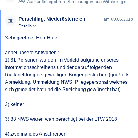
Bescheides gem § 6 NÖ AuskunftsG.
AW: Auskunftsbegehren: Streichungen aus Wählerregister – ergänzende Begründung [#1193] Sehr geehrter Herr Huter, …
Mit freundlichen Grüßen,
Perschling, Niederösterreich
am 09.05.2018
Details
Sehr geehrter Herr Huter,

anbei unsere Antworten :

1) 31 Personen wurden im Vorfeld aufgrund unseres 
Informationsschreibens und der darauf folgenden 
Rückmeldung der jeweiligen Bürger gestrichen (großteils 
Abmeldung, Ummeldung NWS, Pflegepersonal welches 
sich gemeldet hat und die Streichung gewünscht hat).

2) keiner

3) 38 NWS waren wahlberechtigt bei der LTW 2018

4) zweimaliges Anschreiben
