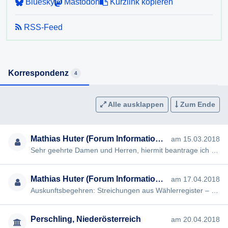
Bluesky
Mastodon
Kurzlink kopieren
6) Wie viele Berichtigungsanträge gem. §28 der NÖ
RSS-Feed
Landtagswahlordnung trafen bei der Gemeinde ein? Wie
vielen dieser Anträge wurde stattgegeben?
Ich erlaube, darauf hinzuweisen, dass nach § 4 NÖ
Korrespondenz
4
AuskunftsG die Auskunft möglichst rasch, spätestens aber
innerhalb von acht Wochen nach Einlangen des
Auskunftsersuchens erteilt werden muss. Kann die Auskunft
Alle ausklappen
Zum Ende
innerhalb dieser Frist nicht erteilt werden, so muss der
Auskunftssuchende darüber informiert werden. Wird dem
Mathias Huter (Forum Informationsfreiheit)
am 15.03.2018
Auskunftsersuchen innerhalb dieser Frist nicht entsprochen,
Sehr geehrte Damen und Herren, hiermit beantrage ich gem § 2 NÖ Auskunftsgesetz die Erteilung folgender Auskunft…
so ist dies in der Information zu begründen.
Ich bitte, soweit möglich, um eine Beantwortung per Email.
Mathias Huter (Forum Informationsfreiheit)
am 17.04.2018
Auskunftsbegehren: Streichungen aus Wählerregister – ergänzende Begründung [#1193] Sehr geehrte Damen und Herren, …
Für den Fall, dass Sie die begehrte Auskunft nicht oder
nicht in vollem Umfang erteilen wollen oder können
beantrage ich bereits jetzt die Ausstellung eines negativen
Perschling, Niederösterreich
am 20.04.2018