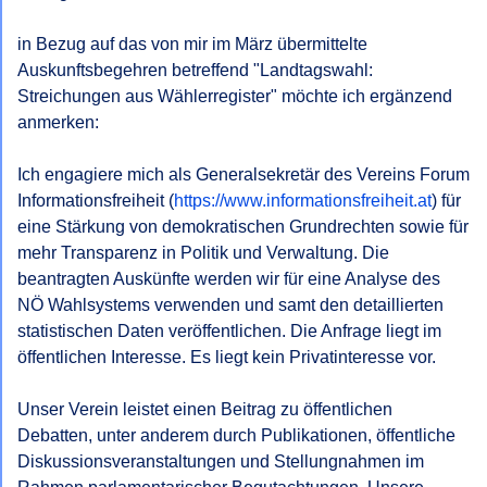
Bescheides gem § 6 NÖ AuskunftsG.
in Bezug auf das von mir im März übermittelte 
Mit freundlichen Grüßen,
Auskunftsbegehren betreffend "Landtagswahl: 
Streichungen aus Wählerregister" möchte ich ergänzend 
anmerken:

Ich engagiere mich als Generalsekretär des Vereins Forum 
Informationsfreiheit (
https://www.informationsfreiheit.at
) für 
eine Stärkung von demokratischen Grundrechten sowie für 
mehr Transparenz in Politik und Verwaltung. Die 
beantragten Auskünfte werden wir für eine Analyse des 
NÖ Wahlsystems verwenden und samt den detaillierten 
statistischen Daten veröffentlichen. Die Anfrage liegt im 
öffentlichen Interesse. Es liegt kein Privatinteresse vor. 

Unser Verein leistet einen Beitrag zu öffentlichen 
Debatten, unter anderem durch Publikationen, öffentliche 
Diskussionsveranstaltungen und Stellungnahmen im 