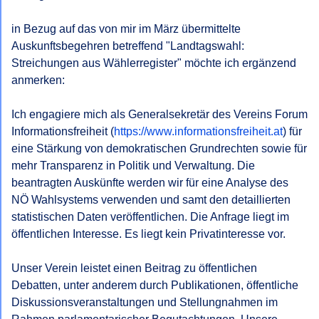
Bescheides gem § 6 NÖ AuskunftsG.
in Bezug auf das von mir im März übermittelte 
Mit freundlichen Grüßen,
Auskunftsbegehren betreffend "Landtagswahl: 
Streichungen aus Wählerregister" möchte ich ergänzend 
anmerken:

Ich engagiere mich als Generalsekretär des Vereins Forum 
Informationsfreiheit (
https://www.informationsfreiheit.at
) für 
eine Stärkung von demokratischen Grundrechten sowie für 
mehr Transparenz in Politik und Verwaltung. Die 
beantragten Auskünfte werden wir für eine Analyse des 
NÖ Wahlsystems verwenden und samt den detaillierten 
statistischen Daten veröffentlichen. Die Anfrage liegt im 
öffentlichen Interesse. Es liegt kein Privatinteresse vor. 

Unser Verein leistet einen Beitrag zu öffentlichen 
Debatten, unter anderem durch Publikationen, öffentliche 
Diskussionsveranstaltungen und Stellungnahmen im 