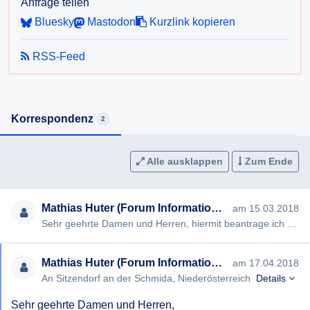
Anfrage teilen
Bluesky
Mastodon
Kurzlink kopieren
6) Wie viele Berichtigungsanträge gem. §28 der NÖ
Landtagswahlordnung trafen bei der Gemeinde ein? Wie
RSS-Feed
vielen dieser Anträge wurde stattgegeben?
Ich erlaube, darauf hinzuweisen, dass nach § 4 NÖ
AuskunftsG die Auskunft möglichst rasch, spätestens aber
Korrespondenz
2
innerhalb von acht Wochen nach Einlangen des
Auskunftsersuchens erteilt werden muss. Kann die Auskunft
innerhalb dieser Frist nicht erteilt werden, so muss der
Alle ausklappen
Zum Ende
Auskunftssuchende darüber informiert werden. Wird dem
Auskunftsersuchen innerhalb dieser Frist nicht entsprochen,
so ist dies in der Information zu begründen.
Mathias Huter (Forum Informationsfreiheit)
am 15.03.2018
Sehr geehrte Damen und Herren, hiermit beantrage ich gem § 2 NÖ Auskunftsgesetz die Erteilung folgender Auskunft…
Ich bitte, soweit möglich, um eine Beantwortung per Email.
Mathias Huter (Forum Informationsfreiheit)
am 17.04.2018
Für den Fall, dass Sie die begehrte Auskunft nicht oder
An Sitzendorf an der Schmida, Niederösterreich
Details
nicht in vollem Umfang erteilen wollen oder können
beantrage ich bereits jetzt die Ausstellung eines negativen
Sehr geehrte Damen und Herren,
