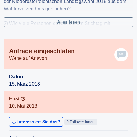
der Niederösterreichischen Landtagswahl 2018 aus dem
Wählerverzeichnis gestrichen?
Alles lesen
2) Wie viele Personen davon, die am Stichtag mit
Nebenwohnsitz in der Gemeinde gemeldet waren, wurden
wegen einem fehlenden ordentlichen Wohnsitz aus dem
Wählerverzeichnis gestrichen?
Anfrage eingeschlafen
Warte auf Antwort
3) Wie viele Personen mit Nebenwohnsitz in der Gemeinde
waren bei der Landtagswahl 2018 wahlberechtigt?
Datum
4) Welche Ermittlungsverfahren und Kontaktversuche mit
15. März 2018
Betroffenen wurden durchgeführt und nach welchen
Kriterien erfolgte die Beurteilung, ob ein „ordentlicher
Frist
Wohnsitz“ bestand und die betroffene Person
10. Mai 2018
wahlberechtigt war?
Interessiert Sie das?
0 Follower:innen
5) Wie viele Betroffene wurden über die Streichung aus
dem Wählerregister informiert?