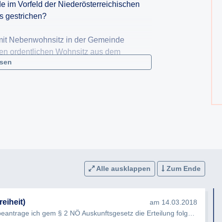
e im Vorfeld der Niederösterreichischen
s gestrichen?
 mit Nebenwohnsitz in der Gemeinde
en ordentlichen Wohnsitz aus dem
esen
der Gemeinde waren bei der Landtagswahl
suche mit Betroffenen wurden durchgeführt
lung, ob ein „ordentlicher Wohnsitz“
igt war?
Alle ausklappen
Zum Ende
hung aus dem Wählerregister informiert?
er NÖ Landtagswahlordnung trafen bei der
eiheit)
am 14.03.2018
de stattgegeben?
Sehr geehrte Damen und Herren, hiermit beantrage ich gem § 2 NÖ Auskunftsgesetz die Erteilung folgender Auskunft…