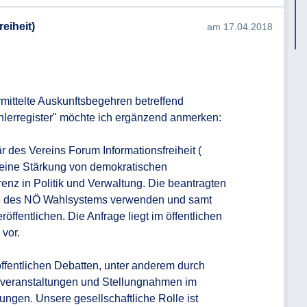
4 NÖ AuskunftsG die Auskunft möglichst
eiheit)
am 17.04.2018
chen nach Einlangen des
ie Auskunft innerhalb dieser Frist nicht
 darüber informiert werden. Wird dem
ntsprochen, so ist dies in der Information
mittelte Auskunftsbegehren betreffend 
lerregister" möchte ich ergänzend anmerken:

g per Email.
cht oder nicht in vollem Umfang erteilen
r des Vereins Forum Informationsfreiheit (
 die Ausstellung eines negativen
r eine Stärkung von demokratischen 
nz in Politik und Verwaltung. Die beantragten 
se des NÖ Wahlsystems verwenden und samt 
röffentlichen. Die Anfrage liegt im öffentlichen 
vor. 

öffentlichen Debatten, unter anderem durch 
nsveranstaltungen und Stellungnahmen im 
gen. Unsere gesellschaftliche Rolle ist 