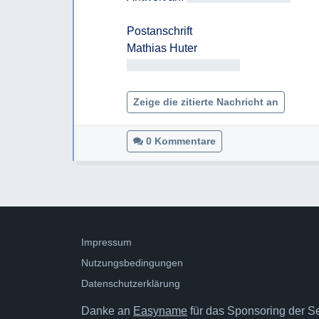
Postanschrift

<< Adresse entfernt >>

Zeige die zitierte Nachricht an
0 Kommentare
Impressum
Nutzungsbedingungen
Datenschutzerklärung
Danke an
Easyname
für das Sponsoring der Ser