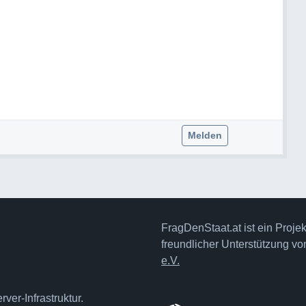
Melden
FragDenStaat.at ist ein Proje
freundlicher Unterstützung v
e.V.
ver-Infrastruktur.