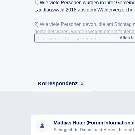
1) Wie viele Personen wurden in Ihrer Gemeind
Landtagswahl 2018 aus dem Wählerverzeichni
2) Wie viele Personen davon, die am Stichtag
gemeldet waren, wurden wegen einem fehlend
Alles l
Wählerverzeichnis gestrichen?
3) Wie viele Personen mit Nebenwohnsitz in 
2018 wahlberechtigt?
4) Welche Ermittlungsverfahren und Kontaktver
und nach welchen Kriterien erfolgte die Beurtei
Korrespondenz
2
bestand und die betroffene Person wahlberecht
5) Wie viele Betroffene wurden über die Streic
6) Wie viele Berichtigungsanträge gem. §28 d
Mathias Huter (Forum Informationsfr
Gemeinde ein? Wie vielen dieser Anträge wur