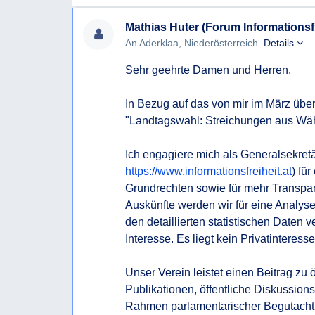
Ich erlaube, darauf hinzuweisen, dass nach § 
Mathias Huter (Forum Informationsfr
rasch, spätestens aber innerhalb von acht Wo
An Aderklaa, Niederösterreich
Details
Auskunftsersuchens erteilt werden muss. Kann d
erteilt werden, so muss der Auskunftssuchende
Sehr geehrte Damen und Herren,

Auskunftsersuchen innerhalb dieser Frist nicht e
zu begründen.
In Bezug auf das von mir im März über
"Landtagswahl: Streichungen aus Wäh
Ich bitte, soweit möglich, um eine Beantwortun
Für den Fall, dass Sie die begehrte Auskunft ni
Ich engagiere mich als Generalsekretä
wollen oder können beantrage ich bereits jetzt
https://www.informationsfreiheit.at
) fü
Bescheides gem § 6 NÖ AuskunftsG.
Grundrechten sowie für mehr Transpare
Auskünfte werden wir für eine Analy
Mit freundlichen Grüßen,
den detaillierten statistischen Daten ve
Interesse. Es liegt kein Privatinteresse 
Unser Verein leistet einen Beitrag zu 
Publikationen, öffentliche Diskussio
Rahmen parlamentarischer Begutachtun