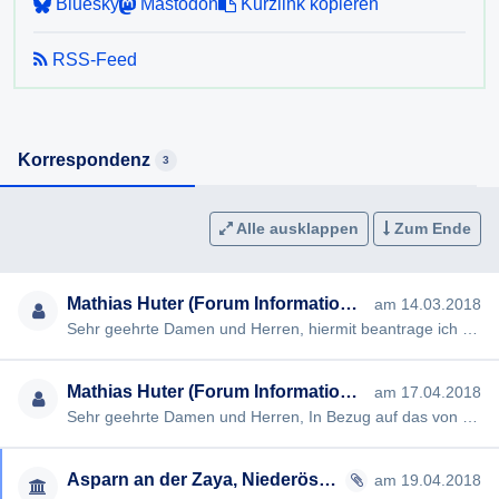
Bluesky
Mastodon
Kurzlink kopieren
6) Wie viele Berichtigungsanträge gem. §28 der NÖ
RSS-Feed
Landtagswahlordnung trafen bei der Gemeinde ein? Wie
vielen dieser Anträge wurde stattgegeben?
Ich erlaube, darauf hinzuweisen, dass nach § 4 NÖ
Korrespondenz
3
AuskunftsG die Auskunft möglichst rasch, spätestens aber
innerhalb von acht Wochen nach Einlangen des
Auskunftsersuchens erteilt werden muss. Kann die Auskunft
Alle ausklappen
Zum Ende
innerhalb dieser Frist nicht erteilt werden, so muss der
Auskunftssuchende darüber informiert werden. Wird dem
Mathias Huter (Forum Informationsfreiheit)
am 14.03.2018
Auskunftsersuchen innerhalb dieser Frist nicht entsprochen,
Sehr geehrte Damen und Herren, hiermit beantrage ich gem § 2 NÖ Auskunftsgesetz die Erteilung folgender Auskunft…
so ist dies in der Information zu begründen.
Ich bitte, soweit möglich, um eine Beantwortung per Email.
Mathias Huter (Forum Informationsfreiheit)
am 17.04.2018
Sehr geehrte Damen und Herren, In Bezug auf das von mir im März übermittelte Auskunftsbegehren betreffend "Landta…
Für den Fall, dass Sie die begehrte Auskunft nicht oder
nicht in vollem Umfang erteilen wollen oder können
beantrage ich bereits jetzt die Ausstellung eines negativen
Asparn an der Zaya, Niederösterreich
am 19.04.2018