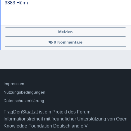
3383 Hürm

Melden
0 Kommentare
Impressum
Nutzungsbedingungen
Datenschutzerklärung
FragDenStaat.at ist ein Projekt des
Forum
Informationsfreiheit
mit freundlicher Unterstützung von
Open
Knowledge Foundation Deutschland e.V.