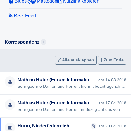
Bluesky
Mastodon
Kurzlink kopieren
6) Wie viele Berichtigungsanträge gem. §28 der NÖ
RSS-Feed
Landtagswahlordnung trafen bei der Gemeinde ein? Wie
vielen dieser Anträge wurde stattgegeben?
Ich erlaube, darauf hinzuweisen, dass nach § 4 NÖ
Korrespondenz
3
AuskunftsG die Auskunft möglichst rasch, spätestens aber
innerhalb von acht Wochen nach Einlangen des
Auskunftsersuchens erteilt werden muss. Kann die Auskunft
Alle ausklappen
Zum Ende
innerhalb dieser Frist nicht erteilt werden, so muss der
Auskunftssuchende darüber informiert werden. Wird dem
Mathias Huter (Forum Informationsfreiheit)
am 14.03.2018
Auskunftsersuchen innerhalb dieser Frist nicht entsprochen,
Sehr geehrte Damen und Herren, hiermit beantrage ich gem § 2 NÖ Auskunftsgesetz die Erteilung folgender Auskunft…
so ist dies in der Information zu begründen.
Ich bitte, soweit möglich, um eine Beantwortung per Email.
Mathias Huter (Forum Informationsfreiheit)
am 17.04.2018
Sehr geehrte Damen und Herren, in Bezug auf das von mir im März übermittelte Auskunftsbegehren betreffend "Landta…
Für den Fall, dass Sie die begehrte Auskunft nicht oder
nicht in vollem Umfang erteilen wollen oder können
beantrage ich bereits jetzt die Ausstellung eines negativen
Hürm, Niederösterreich
am 20.04.2018