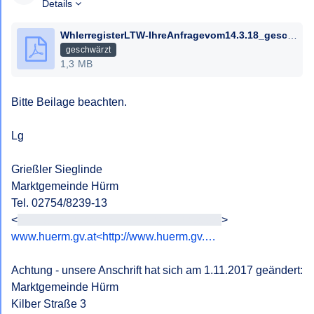
Bescheides gem § 6 NÖ AuskunftsG.
Details
Mit freundlichen Grüßen,
WhlerregisterLTW-IhreAnfragevom14.3.18_geschwaerzt.pdf
geschwärzt
1,3 MB
Bitte Beilage beachten.

Lg

Grießler Sieglinde

Marktgemeinde Hürm

Tel. 02754/8239-13

<
<E-Mail-Adresse>> und E-Mail-Adresse>
www.huerm.gv.at<http://www.huerm.gv.…
Achtung - unsere Anschrift hat sich am 1.11.2017 geändert:

Marktgemeinde Hürm

Kilber Straße 3
