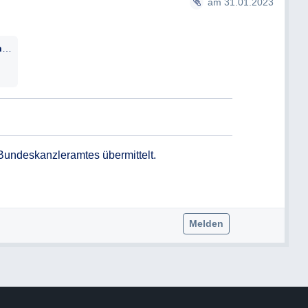
Informationen zum Umsetzungsgrad der
am 31.01.2023
2023-0.033.861-2-A_-_Ausgang_an_Herrn_NAME_31.01.2023_NAME_NAME.pdf
Bundeskanzleramtes übermittelt.

Melden