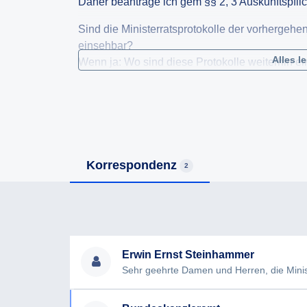
Daher beantrage ich gem §§ 2, 3 Auskunftspflic
Sind die Ministerratsprotokolle der vorhergehe
einsehbar?
Alles l
Wenn ja: Wo sind diese Protokolle weiterhin e
Wenn nein: Aufgrund welches Beschlusses sind
Für den Fall einer vollständigen oder teilweise
Verweigerung) beantrage ich die Ausstellung 
AuskunftspflichtG.
Korrespondenz
2
Erwin Ernst Steinhammer