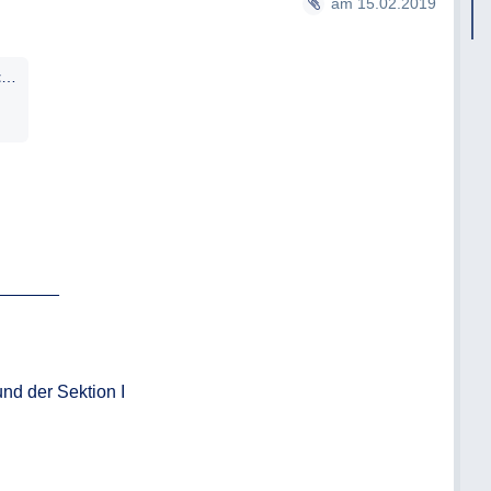
am 15.02.2019
Erledigung_an_den_Antragsteller_BKA-184.490_0005-I_6_2019_15.02.2019_Erwin_Ernst_STEINHAMMER_geschwaerzt.pdf
______

nd der Sektion I
