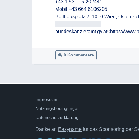
+43 1 531 15-202441

Mobil +43 664 6106205

<<E-Mail-Adresse>>
bundeskanzleramt.gv.at<https://www.b
0 Kommentare
Impressum
Nutzungsbedingungen
Datenschutzerklärung
Danke an
Easyname
für das Sponsoring der Ser