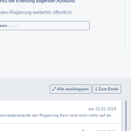
htG die Erteilung folgender Auskunft:
nden Regierung weiterhin öffentlich
esen
insehbar?
 diese Protokolle nicht mehr einsehbar?
n Nichterteilung der Auskunft (zB
eines Bescheides gem § 4
Alle ausklappen
Zum Ende
am 22.01.2019
Sehr geehrte Damen und Herren, die Ministerratsprotokolle der Regierung Kern sind nicht mehr auf der Seite des B…