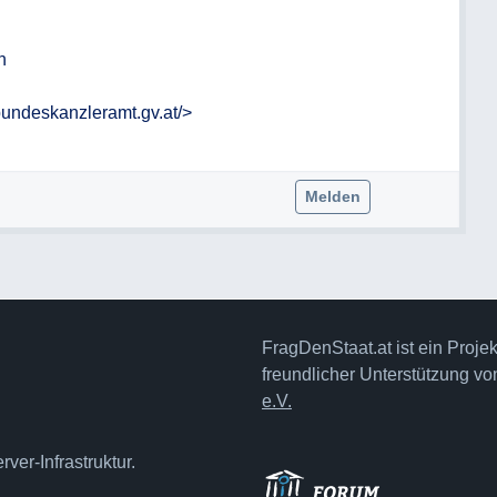
undeskanzleramt.gv.at/>

Melden
FragDenStaat.at ist ein Proje
freundlicher Unterstützung v
e.V.
ver-Infrastruktur.