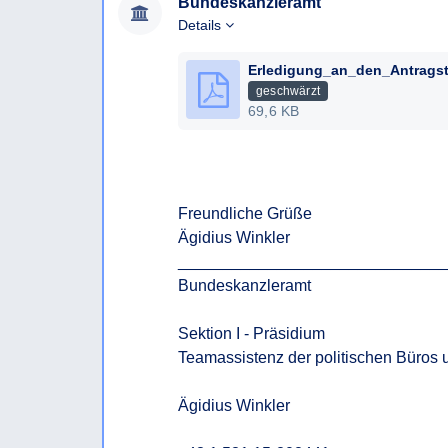
Bundeskanzleramt
Details
geschwärzt
69,6 KB
Freundliche Grüße

Ägidius Winkler

______________________________
Bundeskanzleramt

Sektion I - Präsidium

Teamassistenz der politischen Büros u
Ägidius Winkler
