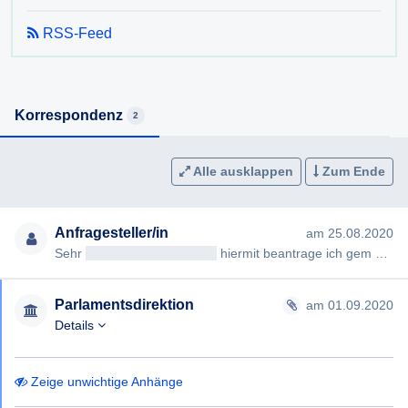
RSS-Feed
Korrespondenz
2
Alle ausklappen
Zum Ende
Anfragesteller/in
am 25.08.2020
Sehr
geehrteAntragsteller/in
hiermit beantrage ich gem §§ 2, 3 AuskunftspflichtG die Erteilung folgender Auskunft…
Parlamentsdirektion
am 01.09.2020
Details
Zeige unwichtige Anhänge