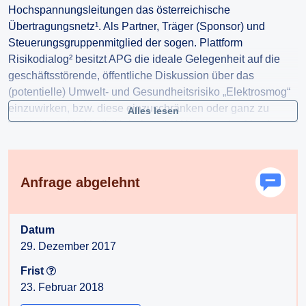
Hochspannungsleitungen das österreichische
Übertragungsnetz¹. Als Partner, Träger (Sponsor) und
Steuerungsgruppenmitglied der sogen. Plattform
Risikodialog² besitzt APG die ideale Gelegenheit auf die
geschäftsstörende, öffentliche Diskussion über das
(potentielle) Umwelt- und Gesundheitsrisiko „Elektrosmog“
einzuwirken, bzw. diese einzuschränken oder ganz zu
Alles lesen
verhindern. Als Medieninhaber und Herausgeber³ ist die
Umweltbundesamt GmbH für den Inhalt von „Risikodialog“
verantwortlich.
Anfrage abgelehnt
Hiermit beantrage ich gem §§ 2, 3 AuskunftspflichtG die
Erteilung folgender Auskunft:
1.) Wie hoch waren die bisherigen finanziellen
Datum
Zuwendungen von APG an „Risikodialog“?
29. Dezember 2017
2.) Ab wann und in welcher Form wird „Risikodialog“ auf
Frist
den offensichtlichen Interessenkonflikt von APG
23. Februar 2018
hingewiesen?