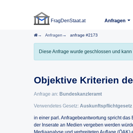
FragDenStaat.at
Anfragen
FragDenStaat.at
Startseite
Anfragen
anfrage #2173
Diese Anfrage wurde geschlossen und kann 
Objektive Kriterien d
Anfrage an:
Bundeskanzleramt
Verwendetes Gesetz:
Auskunftspflichtgesetz
in einer parl. Anfragebeantwortung spricht da
der Inserate an Medien vergeben werden würden 
Mediaanalyse und verbreiteten Auflage (ÖAK) er