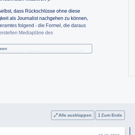
selbst, dass Rückschlüsse ohne diese
gkeit als Journalist nachgehen zu können,
ramtes folgend - die Formel, die daraus
erstellen Mediapläne des
esen
ben genannte Mittelwert berechnet wird?
ten Medien, wenn man diese Formel auf sie
g.
ndung dieser Formel entwickelt? Ich bitte
t erstellen Mediapläne für das Jahr 2020.
en, dass ich in meiner Tätigkeit als
eines "public watchdogs" übernehme und
onders schutzbedürftig" bin. (vgl. EGMR-
ich auf die Entscheidung des VwGHs
Alle ausklappen
Zum Ende
llten die Mediapläne des
en personenbezogene Daten beinhalten,