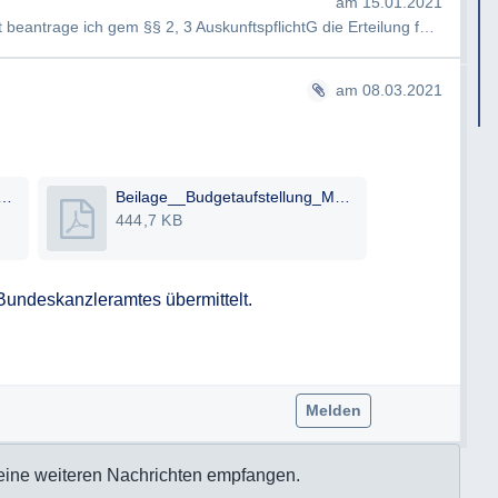
am 15.01.2021
Sehr geehrte<Information-entfernt> hiermit beantrage ich gem §§ 2, 3 AuskunftspflichtG die Erteilung folgender Au…
am 08.03.2021
-2-A_-_Ausgang_an_Herrn_NAME_08.03.2021_NAME_NAME.pdf
Beilage__Budgetaufstellung_Medien_Inserate.pdf
444,7 KB
Bundeskanzleramtes übermittelt.

Melden
eine weiteren Nachrichten empfangen.