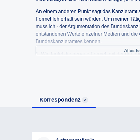
An einem anderen Punkt sagt das Kanzleramt 
Formel fehlerhaft sein würden. Um meiner Täti
muss ich - der Argumentation des Bundeskanzle
entstandenen Werte einzelner Medien und die 
Bundeskanzleramtes kennen.
Alles l
1. Wie lautet die genaue Formel, mit der der o
2. Welche Werte ergeben sich für die elf größ
anwendet? Ich bitte um eine taxative Aufzählun
3. Welche Mediapläne haben sich aus der Anwe
um die Übermittlung aller vom Bundeskanzleram
Ich bitte Sie in Ihrer Beantwortung mitzubedenk
Korrespondenz
2
Journalist für Politikmagazin.at die Funktion 
nach geltender Rechtsprechung des EGMR "bes
Entscheidung 39534/07). Zusätzlich verweise 
(
https://www.vwgh.gv.at/medien/mitteilun…
) So
Bundeskanzleramtes aus irgendwelchen Gründ