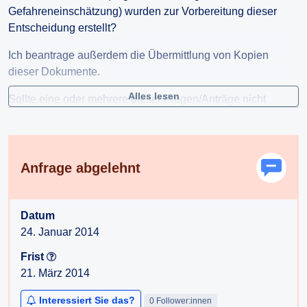
Gefahreneinschätzung) wurden zur Vorbereitung dieser
Entscheidung erstellt?
Ich beantrage außerdem die Übermittlung von Kopien
dieser Dokumente.
Alles lesen
Sollte eine oder mehrere dieser Fragen/Anträge nicht
beantwortet werden, beantrage ich die Ausstellung von
Bescheiden gem § 4 AuskunftspflichtG.
* Mit "Platzverbot" verwende ich den in den Medien
Anfrage abgelehnt
verwendeten Begriff
(
http://derstandard.at/1389858078917/Pol…
)
Datum
24. Januar 2014
Frist
21. März 2014
Interessiert Sie das?
0 Follower:innen