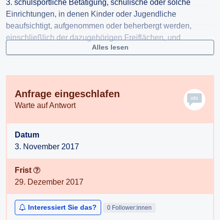
3. schulsportliche Betätigung, schulische oder solche
Einrichtungen, in denen Kinder oder Jugendliche
beaufsichtigt, aufgenommen oder beherbergt werden,
einschließlich der dazugehörigen Freiflächen, und
Alles lesen
Was fällt hier unter "solche Einrichtungen"? Bitte um eine
beschreibende Aufzählung. Vielen Dank.
Anfrage eingeschlafen
Warte auf Antwort
Datum
3. November 2017
Frist
29. Dezember 2017
Interessiert Sie das?
0 Follower:innen