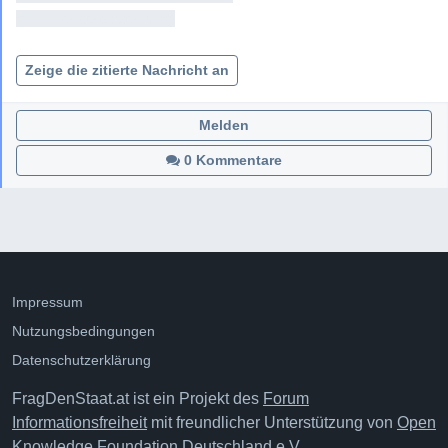
<< Adresse entfernt >>

Zeige die zitierte Nachricht an
Melden
0 Kommentare
Impressum
Nutzungsbedingungen
Datenschutzerklärung
FragDenStaat.at ist ein Projekt des
Forum
Informationsfreiheit
mit freundlicher Unterstützung von
Open
Knowledge Foundation Deutschland e.V.