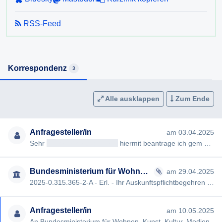
RSS-Feed
Korrespondenz
3
Alle ausklappen
Zum Ende
Anfragesteller/in
am 03.04.2025
Sehr
geehrteAntragsteller/in
hiermit beantrage ich gem §§ 2, 3 AuskunftspflichtG die Erteilung folgender Auskunft…
Bundesministerium für Wohnen, Kunst, Kultur, Medien und Sport
am 29.04.2025
2025-0.315.365-2-A - Erl. - Ihr Auskunftspflichtbegehren vom 3. April 2025 Sehr
Anfragesteller/in
am 10.05.2025
An Bundesministerium für Wohnen, Kunst, Kultur, Medien