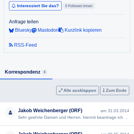
Interessiert Sie das?
0 Follower:innen
Anfrage teilen
Bluesky
Mastodon
Kurzlink kopieren
RSS-Feed
Korrespondenz
3
Alle ausklappen
Zum Ende
Jakob Weichenberger (ORF)
am 31.03.2014
Sehr geehrte Damen und Herren, hiermit beantrage ich gem §§ 2, 3 AuskunftspflichtG die Erteilung folgender Ausku…