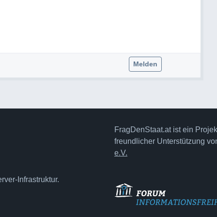
Melden
FragDenStaat.at ist ein Proje
freundlicher Unterstützung v
e.V.
ver-Infrastruktur.