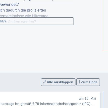
 verwendet?
ich dadurch die projizierten
tremereignisse wie Hitzetage,
esen
rklich ändern werden?
 rechnen (aktuell ist von 2027 die Rede)
 in diesem Zusammenhang überarbeitet?
n, Factsheets und Erläuterungen zu
ien angepasst?
sikoanalysen oder Empfehlungen des
 überprüft bzw. aktualisiert?
Alle ausklappen
Zum Ende
am 18. Mai
Sehr geehrte Damen und Herren, hiermit beantrage ich gemäß § 7ff Informationsfreiheitsgesetz (IFG) die Erteilung …