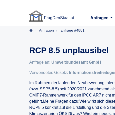
FragDenStaat.at
Anfragen
FragDenStaat.at
Startseite
Anfragen
anfrage #4881
RCP 8.5 unplausibel
Anfrage an:
Umweltbundesamt GmbH
Verwendetes Gesetz:
Informationsfreiheitsge
Im Rahmen der laufenden Neubewertung intern
(bzw. SSP5-8.5) seit 2020/2021 zunehmend als
CMIP7-Rahmenwerk für den IPCC AR7 nicht me
geführt.Meine Fragen dazu:Wie wirkt sich die
RCP8.5 konkret auf die Erstellung und die Sz
Klimaszenarien ÖKS26 aus? Wird ein neues, rea