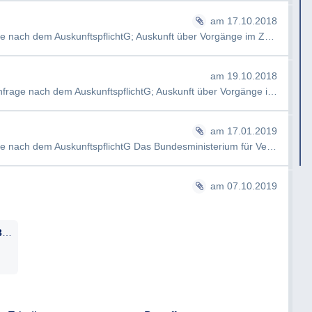
am 17.10.2018
 Auskunft:
BMVRDJ-Pr13110/0135-III 1/2018 - Anfrage nach dem AuskunftspflichtG; Auskunft über Vorgänge im Zusammenhang mit de…
Behörden, Firmen oder Organisationen, die
am 19.10.2018
t wurden.
AW: BMVRDJ-Pr13110/0135-III 1/2018 - Anfrage nach dem AuskunftspflichtG; Auskunft über Vorgänge im Zusammenhang mi…
otokollen dieser Treffen. Falls diese nicht
am 17.01.2019
unft darüber, in welchen Vereinbarungen
BMVRDJ-Pr13110/0147-III 1/2018 - Anfrage nach dem AuskunftspflichtG Das Bundesministerium für Verfassung, Refo…
esultierten.
in meiner Rolle als "Government Watchdog"
am 07.10.2019
n Nichterteilung der Auskunft (zB
Erledigung_BMVRDJ-99005134_0002-III_1_PKRS_2019_07.10.2019_Markus_Hametner_geschwaerzt.pdf
eines Bescheides gem § 4