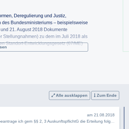
rmen, Deregulierung und Justiz,
en des Bundesministeriums – beispielsweise
r und 21. August 2018 Dokumente
 Stellungnahmen) zu dem im Juli 2018 als
lten Standort-Entwicklungsgesetz (67/ME)
esen
erium für Digitalisierung und
nn und durch wen diese Dokumente verfasst
ke.
Alle ausklappen
Zum Ende
fen mit Mitarbeitern des Ministeriums für
nommen, bei denen es um das im Juli 2018
am 21.08.2018
ttelten Standort-Entwicklungsgesetz
Sehr geehrte Damen und Herren, hiermit beantrage ich gem §§ 2, 3 AuskunftspflichtG die Erteilung folgender Auskün…