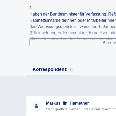
1.
Haben der Bundesminister für Verfassung, Refo
KabinettsmitarbeiterInnen oder MitarbeiterInn
des Verfassungsdienstes – zwischen 1. Jänne
(Rückmeldungen, Kommentare, Expertisen oder
Ministerialentwurf an das Parlament übermitte
Alles l
a) an das Parlament oder das zuständige Minist
Wirtschaftsstandort übermittelt?
b) zur internen Verwendung verfasst?
Korrespondenz
5
Falls ja begehre ich die Auskunft darüber, wa
wurden und die Übermittlung dieser Schriftstüc
2.
Haben og. Personenkreis in og. Zeitraum an Tref
Digitalisierung und Wirtschaftsstandort teilge
Markus 'fin' Hametner
als Ministerialentwurf an das Parlament übermi
(67/ME) ging?