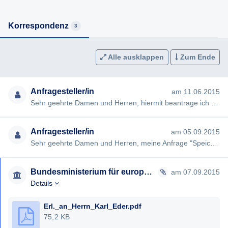
Korrespondenz
3
Alle ausklappen
Zum Ende
Anfragesteller/in
am 11.06.2015
Sehr geehrte Damen und Herren, hiermit beantrage ich gem §§ 2, 3 AuskunftspflichtG die Erteilung folgender Ausku…
Anfragesteller/in
am 05.09.2015
Sehr geehrte Damen und Herren, meine Anfrage "Speicherung von Passbildern" vom 11.06.2015 (#384) wurde von Ihnen …
Bundesministerium für europäische und internationale Angelegenheiten
am 07.09.2015
Details
Erl._an_Herrn_Karl_Eder.pdf
75,2 KB