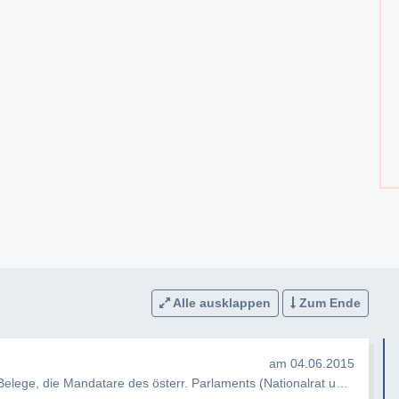
Alle ausklappen
Zum Ende
am 04.06.2015
Bitte senden Sie mir eine Aufstellung aller Belege, die Mandatare des österr. Parlaments (Nationalrat und Bundesra…