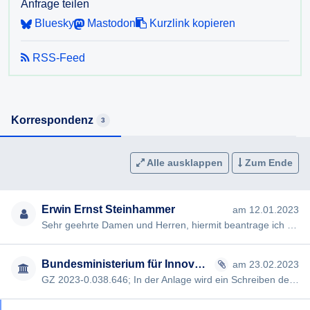
denen über das geplante Informationsfreiheitsgesetz
Anfrage teilen
verhandelt wurde, stattgefunden und welche
Bluesky
Mastodon
Kurzlink kopieren
Organisationen bzw. Vertreter*innen von Organisationen
waren an diesen beteiligt?
RSS-Feed
Ich stelle diese Anfrage als Schriftführer des Vereins Chaos
Computer Club Wien (
https://c3w.at/
) und beabsichtige, die
Informationen und Dokumente für weitere Analysen und
Korrespondenz
3
Veröffentlichungen zu verwenden. Ich erfülle die vom
Verwaltungsgerichtshof in seiner Entscheidung Ra
2017/03/0083-10 (29. Mai 2018) festgehaltenen Kriterien
Alle ausklappen
Zum Ende
eines sogenannten "social watchdog". In dieser
Entscheidung hat der VwGH unter anderem festgestellt,
Erwin Ernst Steinhammer
am 12.01.2023
dass es bei Anfragen nach dem Auskunftspflichtgesetz
Sehr geehrte Damen und Herren, hiermit beantrage ich gem §§ 2, 3 AuskunftspflichtG die Erteilung folgender Ausku…
geboten sein kann, dem Auskunftswerber Zugang zu den
relevanten Dokumenten zu gewähren.
Bundesministerium für Innovation, Mobilität und Infrastruktur
am 23.02.2023
GZ 2023-0.038.646; In der Anlage wird ein Schreiben des Bundeskanzleramtes übermittelt. Freundliche Grüße