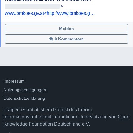
[geschwärzt]<[geschwärzt]
www.bmkoes.gv.at<http://www.bmkoes.g…
Melden
0 Kommentare
Impressum
Nutzungsbedingungen
Datenschutzerklärung
FragDenStaat.at ist ein Projekt des
Forum
Informationsfreiheit
mit freundlicher Unterstützung von
Open
Knowledge Foundation Deutschland e.V.