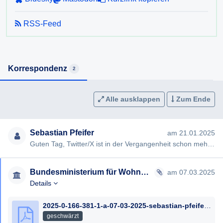
AuskunftspflichtG.
RSS-Feed
[0]
https://ec.europa.eu/commission/pressco…
[1]
https://dr-dsgvo.de/twitter-account-dat…
[2]
https://noyb.eu/de/twitters-ai-plans-hi…
[3]
https://orf.at/stories/3382447/
Korrespondenz
2
[4]
https://www.tagesschau.de/wirtschaft/x-…
[5]
https://www.faz.net/podcasts/f-a-z-podc…
Alle ausklappen
Zum Ende
[6]
https://www.fr.de/politik/trump-berater…
[7]
https://www.derstandard.at/story/300000…
Sebastian Pfeifer
am 21.01.2025
Mit freundlichen Grüßen
Guten Tag, Twitter/X ist in der Vergangenheit schon mehrmals durch fragwürdige Praktiken und Rechtsverletzungen …
Bundesministerium für Wohnen, Kunst, Kultur, Medien und Sport
am 07.03.2025
Details
2025-0-166-381-1-a-07-03-2025-sebastian-pfeifer_geschwaerzt.pdf
geschwärzt