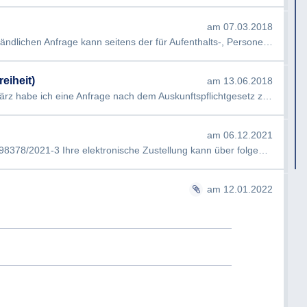
n um die Beantwortung meiner Anfrage!
am 07.03.2018
Sehr geehrter Herr Huter, zu Ihrer gegenständlichen Anfrage kann seitens der für Aufenthalts-, Personenstands- un…
eiheit)
am 13.06.2018
Sehr geehrte Damen und Herren, Am 5. März habe ich eine Anfrage nach dem Auskunftspflichtgesetz zur Verleihung de…
am 06.12.2021
ZZA elektronische Zustellung ABT03-3.0-398378/2021-3 Ihre elektronische Zustellung kann über folgenden [Link](http…
am 12.01.2022