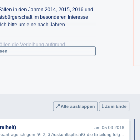
n Fällen in den Jahren 2014, 2015, 2016 und
atsbürgerschaft im besonderen Interesse
 Ich bitte um eine nach Jahren
Fällen die Verleihung aufgrund
esen
ftlicher Leistungen näher definierte
/verleihung.aspx
angeführten Gründe? Ich
 Kriterien beschrieben werden und wie
soweit erfasst, der jeweiligen Berufe der
Alle ausklappen
Zum Ende
 (soweit diese nicht auf Seite 3 des unter
ufbaren Dokuments genannt sind) und
 Interesse der Republik gem. § 10 Abs. 6
eiheit)
am 05.03.2018
Sehr geehrte Damen und Herren, hiermit beantrage ich gem §§ 2, 3 AuskunftspflichtG die Erteilung folgender Ausku…