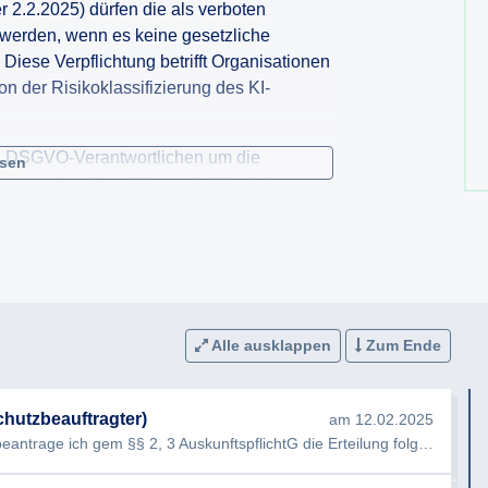
er 2.2.2025) dürfen die als verboten
t werden, wenn es keine gesetzliche
iese Verpflichtung betrifft Organisationen
 der Risikoklassifizierung des KI-
nd DSGVO-Verantwortlichen um die
esen
 taxativ aufgezählten mit Ablauf des
 KI-Systemen und zu allen legalen KI-
wortungsbereich legale KI-Systeme?
etreiber, DSGVO-Verantwortlicher,
nntgabe der
Alle ausklappen
Zum Ende
ortungsbereich eines der angeführten KI-
KI-Systeme sind?
chutzbeauftragter)
am 12.02.2025
a zu beantworten ist, gibt es zu diesem KI-
Sehr geehrte Damen und Herren, hiermit beantrage ich gem §§ 2, 3 AuskunftspflichtG die Erteilung folgender Ausku…
nd ein DSGVO Verarbeitungsverzeichnis?