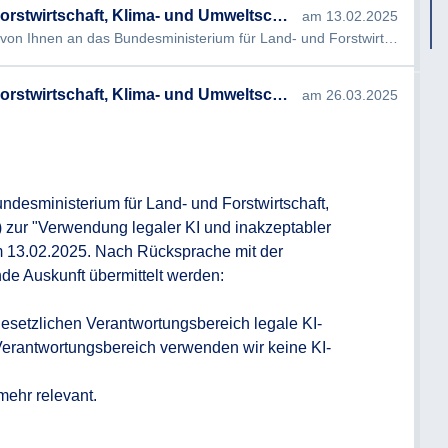
a zu beantworten ist, gibt es zu diese KI
Bundesministerium für Land- und Forstwirtschaft, Klima- und Umweltschutz, Regionen und Wasserwirtschaft
am 13.02.2025
nd eine gesetzliche Grundlage, dass diese
E-Mail Empfangsbestätigung des BML Die von Ihnen an das Bundesministerium für Land- und Forstwirtschaft, Regionen …
werden dürfen? Es wird ersucht die
en.
Bundesministerium für Land- und Forstwirtschaft, Klima- und Umweltschutz, Regionen und Wasserwirtschaft
am 26.03.2025
g, Manipulation oder Täuschung
ndesministerium für Land- und Forstwirtschaft, 
stimmter Personengruppen (z. B. Kinder,
zur "Verwendung legaler KI und inakzeptabler 
 13.02.2025. Nach Rücksprache mit der 
de Auskunft übermittelt werden:

ng (Vorhersage, ob eine Person eine
esetzlichen Verantwortungsbereich legale KI-
Verantwortungsbereich verwenden wir keine KI-
r Gesichtserkennung durch ungezieltes
ehr relevant.

ing von Bildern aus dem Internet)