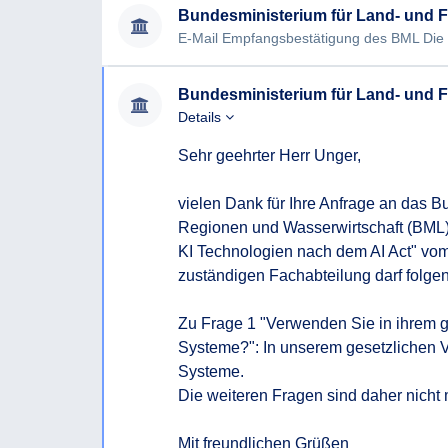
• Falls die Frage zu einem der KI-Systeme mit J
einen Implementierungsleitfaden, Richtlinien u
nach dem 2.2.2025+6 Monate weiter betrieben 
gesetzlichen Grundlagen dafür bekannt zu geb
Gem. AI Act - Inakzeptable KI Technologien
Details
ab 2.2.2025 + 6 Monate
Sehr geehrter Herr Unger,

KI-Systeme zur unterschwelligen Beeinflussun
vielen Dank für Ihre Anfrage an das Bu
KI-Systeme, welche die Schutzbedürftigkeit be
Regionen und Wasserwirtschaft (BML) 
Ältere, Menschen mit Behinderung) ausnutzen
KI Technologien nach dem AI Act" vom
zuständigen Fachabteilung darf folgen
KI-Systeme zum sogenannten social scoring
KI-Systeme zum sogenannten predictive polici
Zu Frage 1 "Verwenden Sie in ihrem g
Straftat begehen wird)
Systeme?": In unserem gesetzlichen 
Systeme.

KI-Systeme zur Erstellung von Datenbanken fü
Die weiteren Fragen sind daher nicht m
Auslesen von Gesichtsbildern (z. B. sog. scrap
Mit freundlichen Grüßen