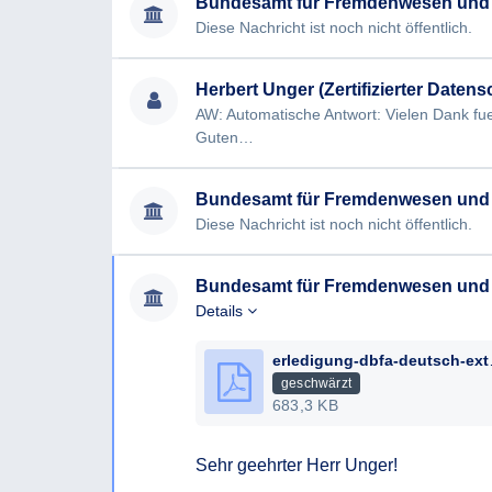
Bundesamt für Fremdenwesen und
• Falls die Frage zu einem der KI-Systeme mit „
Diese Nachricht ist noch nicht öffentlich.
KI-System eine Datenschutzfolgenabschätzu
Verarbeitungsverzeichnis?
Herbert Unger (Zertifizierter Datens
• Falls die Frage zu einem der KI-Systeme mit „J
einen Implementierungsleitfaden, Richtlinien u
Guten…
nach dem 2.2.2025+6 Monate weiter betrieben 
gesetzlichen Grundlagen dafür bekannt zu geb
Bundesamt für Fremdenwesen und
Gem. AI Act - Inakzeptable KI Technologien
Diese Nachricht ist noch nicht öffentlich.
ab 2.2.2025 + 6 Monate
Bundesamt für Fremdenwesen und
KI-Systeme zur unterschwelligen Beeinflussun
Details
KI-Systeme, welche die Schutzbedürftigkeit be
Ältere, Menschen mit Behinderung) ausnutzen
erledigun
geschwärzt
KI-Systeme zum sogenannten „social scoring“
683,3 KB
KI-Systeme zum sogenannten „predictive polici
Sehr geehrter Herr Unger!

Straftat begehen wird)