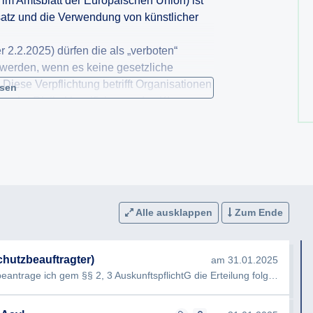
 im Amtsblatt der Europäischen Union) ist
nsatz und die Verwendung von künstlicher
r 2.2.2025) dürfen die als „verboten“
t werden, wenn es keine gesetzliche
iese Verpflichtung betrifft Organisationen
esen
 der Risikoklassifizierung des KI-
nd DSGVO-Verantwortlichen um die
 taxativ aufgezählten mit Ablauf des
 KI-Systemen und zu allen legalen KI-
Alle ausklappen
Zum Ende
wortungsbereich legale KI-Systeme?
etreiber, DSGVO-Verantwortlicher,
nntgabe der
chutzbeauftragter)
am 31.01.2025
Sehr geehrte Damen und Herren, hiermit beantrage ich gem §§ 2, 3 AuskunftspflichtG die Erteilung folgender Ausku…
ortungsbereich eines der angeführten KI-
KI-Systeme sind?