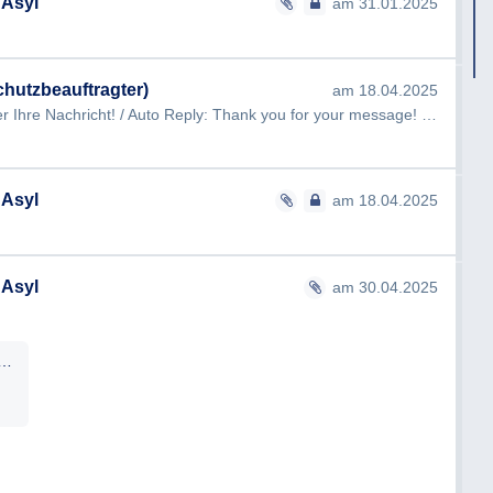
 Asyl
am 31.01.2025
Ja“ zu beantworten ist, gibt es zu diesem
ng und ein DSGVO
chutzbeauftragter)
am 18.04.2025
a“ zu beantworten ist, gibt es zu diese KI
AW: Automatische Antwort: Vielen Dank fuer Ihre Nachricht! / Auto Reply: Thank you for your message! [#3302]
nd eine gesetzliche Grundlage, dass diese
werden dürfen? Es wird ersucht die
en.
 Asyl
am 18.04.2025
 Asyl
am 30.04.2025
g, Manipulation oder Täuschung
stimmter Personengruppen (z. B. Kinder,
g-dbfa-deutsch-extern_geschwaerzt.pdf
ng“ (Vorhersage, ob eine Person eine