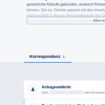
gesetzliche Abläufe gebunden, wodurch Perso
können. Die oa. Gründe gepaart mit den mass
düsteres Bild in diesem Personalbereich des
Alles l
1) den eklatanten Unterschied im Bereich von F
Facharbeitern zwischen Privatwirtschaft und öff
2) welche Schritte wurden dazu bereits gesetzt
3) Wie wollen sie die Aufnahmemaßnahmen b
4) wie wollen sie die zu erwartenden massive
ins. im ÖBH egalisieren.
Korrespondenz
2
Anfragesteller/in
Sehr
geehrteAntragsteller/in
hiermit beantrag