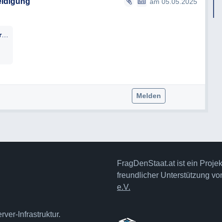
eidigung
am 05.05.2025
personalaufnahme-wettbewerb_geschwaerzt.pdf
Melden
FragDenStaat.at ist ein Proje
freundlicher Unterstützung v
e.V.
ver-Infrastruktur.