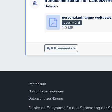
Bundesministerium für Landesvert
Details
geschwärzt
1,0 MB
0 Kommentare
Impressum
Nutzungsbedingungen
Datenschutzerklärung
Danke an
Easyname
für das Sponsoring der Ser