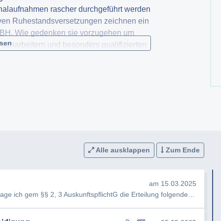
nalaufnahmen rascher durchgeführt werden
iven Ruhestandsversetzungen zeichnen ein
 ÖBH. Wie gedenken sie vorzugehen um
esen
acharbeitern und besonders qualifizierten
entlicher Dienst zu verringern
eschleunigen
n Ruhestandsversetzungen in ihrem Ressort
Alle ausklappen
Zum Ende
am 15.03.2025
e ich gem §§ 2, 3 AuskunftspflichtG die Erteilung folgender Auskunft…