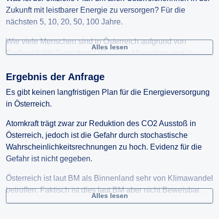
Zukunft mit leistbarer Energie zu versorgen? Für die
nächsten 5, 10, 20, 50, 100 Jahre.
Wie viele Menschen sind in Österreich aufgrund von
Alles lesen
Radioaktivität Gestorben? Wie viele Menschen sind in
Europa aufgrund von Abfallprodukten, Unfällen oder
Ergebnis der Anfrage
sonstigen Aktivitäten von Kernreaktoren Gestorben?
Es gibt keinen langfristigen Plan für die Energieversorgung
Nachdem Klimawandel ein wichtiges Thema für Österreich
in Österreich.
ist, stellt sich die Frage wie gefährlich ist der Klimawandel
für Österreicherinnen? Insbesondere angaben wie viele
Atomkraft trägt zwar zur Reduktion des CO2 Ausstoß in
Menschen in Österreich an den folgen des Klimawandels
Österreich, jedoch ist die Gefahr durch stochastische
Gestorben sind? Was sind die Prognosen, der
Wahrscheinlichkeitsrechnungen zu hoch. Evidenz für die
Menschenleben die in den nächsten 100 Jahren aufgrund
Gefahr ist nicht gegeben.
von Klimawandel in Österreich gefordert werden?
Österreich ist laut BM als Binnenland sehr von Klimawandel
betroffen. Faktisch ist dies laut BM aber nicht Beweisbar.
Alles lesen