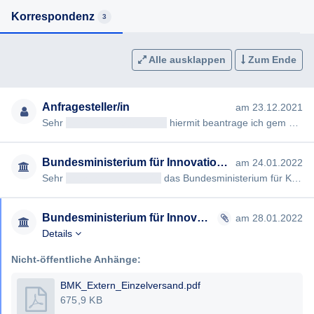
Korrespondenz
3
Alle ausklappen
Zum Ende
Anfragesteller/in
am 23.12.2021
Sehr
geehrteAntragsteller/in
hiermit beantrage ich gem §§ 2, 3 AuskunftspflichtG die Erteilung folgender Auskunft…
Bundesministerium für Innovation, Mobilität und Infrastruktur
am 24.01.2022
Sehr
geehrtAntragsteller/in
das Bundesministerium für Klimaschutz, Umwelt, Energie, Mobilität, Innovation und Tec…
Bundesministerium für Innovation, Mobilität und Infrastruktur
am 28.01.2022
Details
Nicht-öffentliche Anhänge:
BMK_Extern_Einzelversand.pdf
675,9 KB